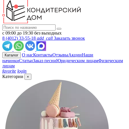
с 09:00 до 19:30 без выходных
8 (4012) 33-55-18
add_call
Заказать звонок
О нас
Контакты
Отзывы
Акции
Наши
Каталог
начинки
Статьи
Заказ песни
Юридическим лицам
Физическим
лицам
favorite
login
Категории
×