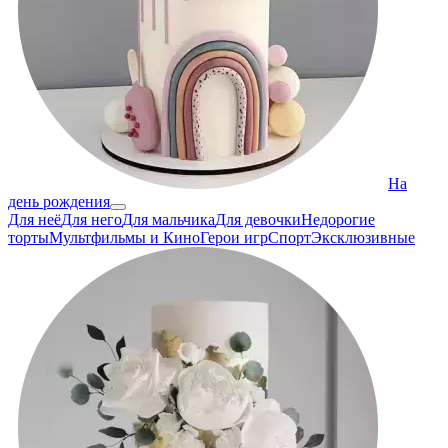
На
день рождения
Для неё
Для него
Для мальчика
Для девочки
Недорогие
торты
Мультфильмы и Кино
Герои игр
Спорт
Эксклюзивные