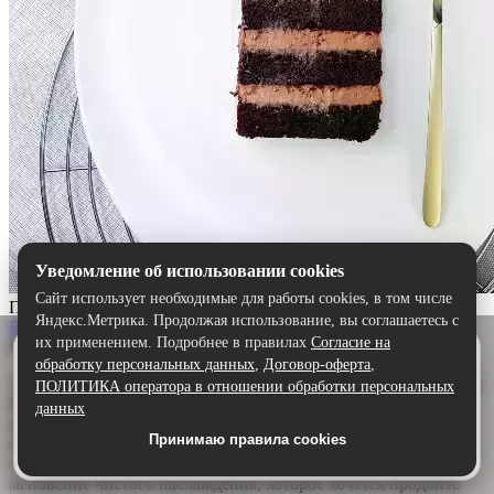
Уведомление об использовании cookies
Сайт использует необходимые для работы cookies, в том числе
Прага
Яндекс.Метрика. Продолжая использование, вы соглашаетесь с
Выбрать
их применением. Подробнее в правилах
Согласие на
Описание:
Удобнее в приложении
обработку персональных данных
,
Договор-оферта
,
Скачайте приложение — быстрее и комфортнее,
Торт «Прага» — шоколадный шедевр для истинных гурманов.
ПОЛИТИКА оператора в отношении обработки персональных
чем через сайт.
Воздушный бисквит, щедро пропитанный ароматным
данных
шоколадным сиропом, дарит глубину и насыщенность. А
Принимаю правила cookies
Скачать в Google Play
нежный сливочно-шоколадный крем обволакивает язык,
создавая идеальную гармонию. Каждый кусочек — это
мгновение чистого наслаждения, которое хочется продлить