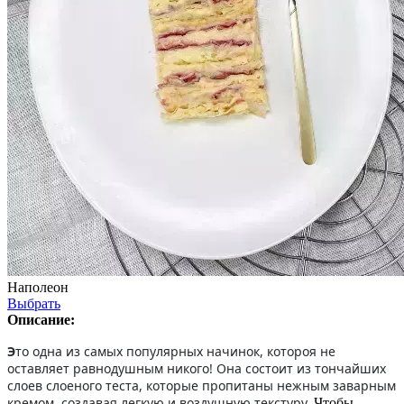
Наполеон
Выбрать
Описание:
Э
то одна из самых популярных начинок, котороя не
оставляет равнодушным никого! Она состоит из тончайших
слоев слоеного теста, которые пропитаны нежным заварным
кремом, создавая легкую и воздушную текстуру.
Чтобы