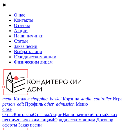
✖
О нас
Контакты
Отзывы
Акции
Наши начинки
Статьи
Заказ песни
Выбрать лицо
Юридическим лицам
Физическим лицам
menu
Каталог
shopping_basket
Корзина
stadia_controller
Игра
person_edit
Профиль
other_admission
Меню
close
О нас
Контакты
Отзывы
Акции
Наши начинки
Статьи
Заказ
песни
Физическим лицам
Юридическим лицам
Договор
оферты
Заказ песни