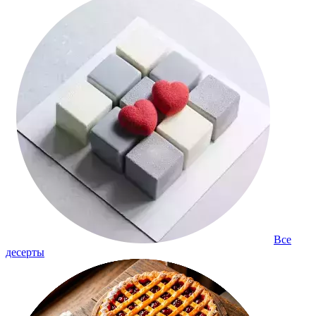
Все
десерты