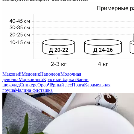
Маковый
Медовик
Наполеон
Молочная
девочка
Морковный
Красный бархат
Банан
шоколад
Сникерс
Орео
Чёрный лес
Прага
Карамельная
груша
Малина-фисташка