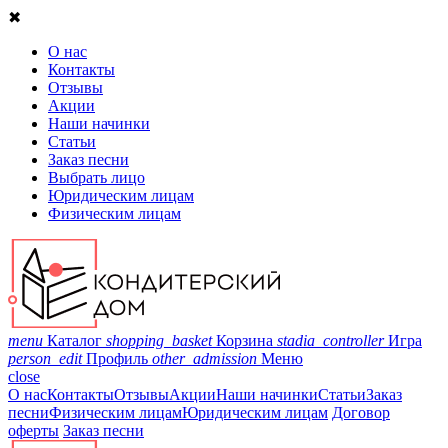
✖
О нас
Контакты
Отзывы
Акции
Наши начинки
Статьи
Заказ песни
Выбрать лицо
Юридическим лицам
Физическим лицам
menu
Каталог
shopping_basket
Корзина
stadia_controller
Игра
person_edit
Профиль
other_admission
Меню
close
О нас
Контакты
Отзывы
Акции
Наши начинки
Статьи
Заказ
песни
Физическим лицам
Юридическим лицам
Договор
оферты
Заказ песни