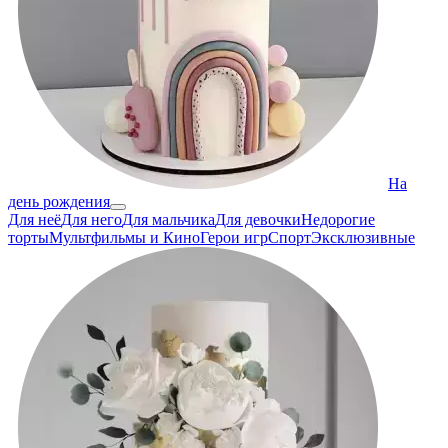
На
день рождения
Для неё
Для него
Для мальчика
Для девочки
Недорогие
торты
Мультфильмы и Кино
Герои игр
Спорт
Эксклюзивные