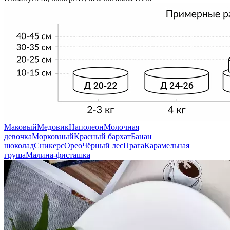
Маковый
Медовик
Наполеон
Молочная
девочка
Морковный
Красный бархат
Банан
шоколад
Сникерс
Орео
Чёрный лес
Прага
Карамельная
груша
Малина-фисташка