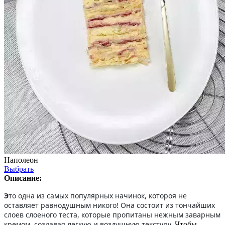
Наполеон
Выбрать
Описание:
Э
то одна из самых популярных начинок, котороя не
оставляет равнодушным никого! Она состоит из тончайших
слоев слоеного теста, которые пропитаны нежным заварным
кремом, создавая легкую и воздушную текстуру.
Чтобы