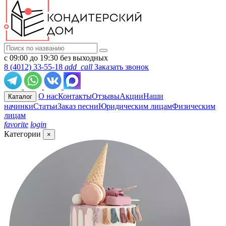
с 09:00 до 19:30 без выходных
8 (4012) 33-55-18
add_call
Заказать звонок
О нас
Контакты
Отзывы
Акции
Наши
Каталог
начинки
Статьи
Заказ песни
Юридическим лицам
Физическим
лицам
favorite
login
Категории
×