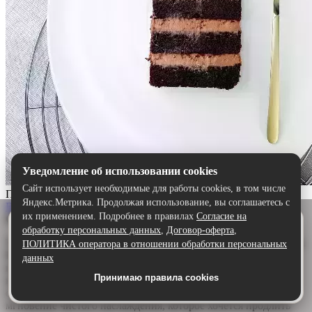
Уведомление об использовании cookies
Сайт использует необходимые для работы cookies, в том числе
Прага
Яндекс.Метрика. Продолжая использование, вы соглашаетесь с
Выбрать
их применением. Подробнее в правилах
Согласие на
Описание:
Удобнее в приложении
обработку персональных данных
,
Договор-оферта
,
Скачайте приложение — быстрее и комфортнее,
Торт «Прага» — шоколадный шедевр для истинных гурманов.
ПОЛИТИКА оператора в отношении обработки персональных
чем через сайт.
Воздушный бисквит, щедро пропитанный ароматным
данных
шоколадным сиропом, дарит глубину и насыщенность. А
Принимаю правила cookies
Скачать в Google Play
нежный сливочно-шоколадный крем обволакивает язык,
создавая идеальную гармонию. Каждый кусочек — это
мгновение чистого наслаждения, которое хочется продлить