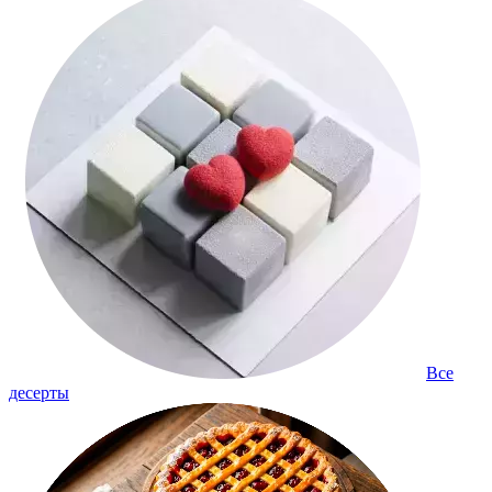
Все
десерты