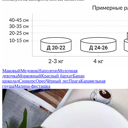
Маковый
Медовик
Наполеон
Молочная
девочка
Морковный
Красный бархат
Банан
шоколад
Сникерс
Орео
Чёрный лес
Прага
Карамельная
груша
Малина-фисташка