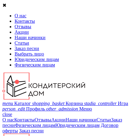
✖
О нас
Контакты
Отзывы
Акции
Наши начинки
Статьи
Заказ песни
Выбрать лицо
Юридическим лицам
Физическим лицам
menu
Каталог
shopping_basket
Корзина
stadia_controller
Игра
person_edit
Профиль
other_admission
Меню
close
О нас
Контакты
Отзывы
Акции
Наши начинки
Статьи
Заказ
песни
Физическим лицам
Юридическим лицам
Договор
оферты
Заказ песни