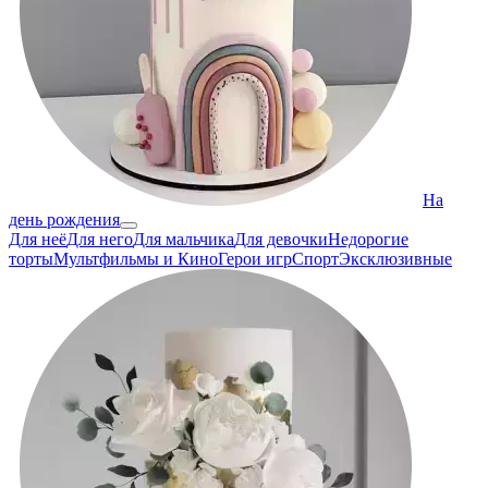
На
день рождения
Для неё
Для него
Для мальчика
Для девочки
Недорогие
торты
Мультфильмы и Кино
Герои игр
Спорт
Эксклюзивные