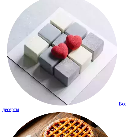
Все
десерты