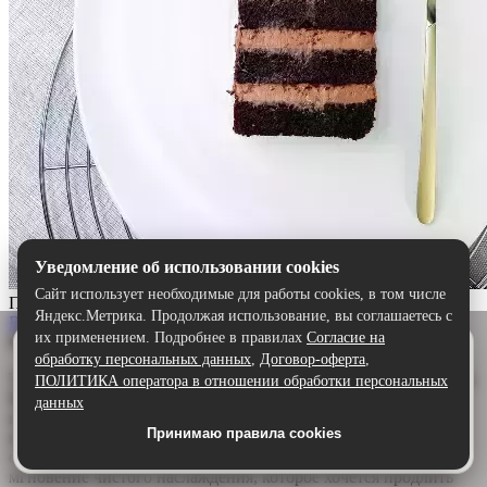
Уведомление об использовании cookies
Сайт использует необходимые для работы cookies, в том числе
Прага
Яндекс.Метрика. Продолжая использование, вы соглашаетесь с
Выбрать
их применением. Подробнее в правилах
Согласие на
Описание:
Удобнее в приложении
обработку персональных данных
,
Договор-оферта
,
Скачайте приложение — быстрее и комфортнее,
Торт «Прага» — шоколадный шедевр для истинных гурманов.
ПОЛИТИКА оператора в отношении обработки персональных
чем через сайт.
Воздушный бисквит, щедро пропитанный ароматным
данных
шоколадным сиропом, дарит глубину и насыщенность. А
Принимаю правила cookies
Скачать в Google Play
нежный сливочно-шоколадный крем обволакивает язык,
создавая идеальную гармонию. Каждый кусочек — это
мгновение чистого наслаждения, которое хочется продлить