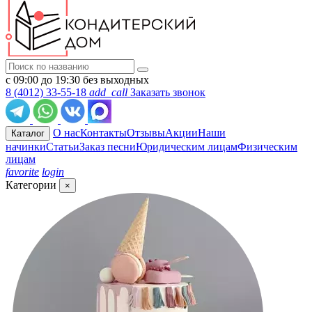
с 09:00 до 19:30 без выходных
8 (4012) 33-55-18
add_call
Заказать звонок
О нас
Контакты
Отзывы
Акции
Наши
Каталог
начинки
Статьи
Заказ песни
Юридическим лицам
Физическим
лицам
favorite
login
Категории
×