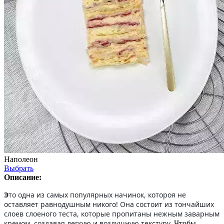
Наполеон
Выбрать
Описание:
Э
то одна из самых популярных начинок, котороя не
оставляет равнодушным никого! Она состоит из тончайших
слоев слоеного теста, которые пропитаны нежным заварным
кремом, создавая легкую и воздушную текстуру.
Чтобы