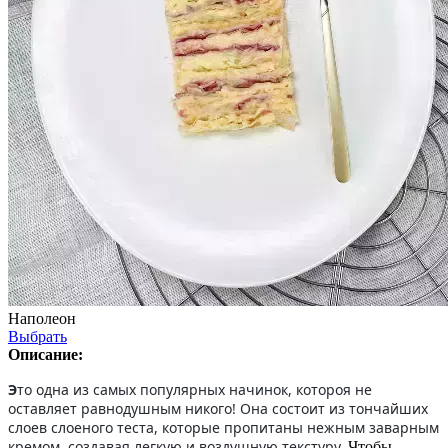
Наполеон
Выбрать
Описание:
Э
то одна из самых популярных начинок, котороя не
оставляет равнодушным никого! Она состоит из тончайших
слоев слоеного теста, которые пропитаны нежным заварным
кремом, создавая легкую и воздушную текстуру.
Чтобы