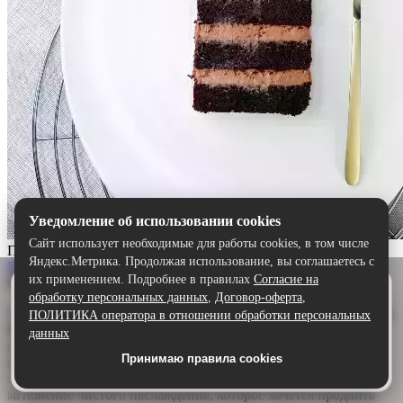
Уведомление об использовании cookies
Сайт использует необходимые для работы cookies, в том числе
Прага
Яндекс.Метрика. Продолжая использование, вы соглашаетесь с
Выбрать
их применением. Подробнее в правилах
Согласие на
Описание:
Удобнее в приложении
обработку персональных данных
,
Договор-оферта
,
Скачайте приложение — быстрее и комфортнее,
Торт «Прага» — шоколадный шедевр для истинных гурманов.
ПОЛИТИКА оператора в отношении обработки персональных
чем через сайт.
Воздушный бисквит, щедро пропитанный ароматным
данных
шоколадным сиропом, дарит глубину и насыщенность. А
Принимаю правила cookies
Скачать в Google Play
нежный сливочно-шоколадный крем обволакивает язык,
создавая идеальную гармонию. Каждый кусочек — это
мгновение чистого наслаждения, которое хочется продлить