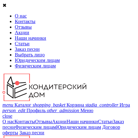
✖
О нас
Контакты
Отзывы
Акции
Наши начинки
Статьи
Заказ песни
Выбрать лицо
Юридическим лицам
Физическим лицам
menu
Каталог
shopping_basket
Корзина
stadia_controller
Игра
person_edit
Профиль
other_admission
Меню
close
О нас
Контакты
Отзывы
Акции
Наши начинки
Статьи
Заказ
песни
Физическим лицам
Юридическим лицам
Договор
оферты
Заказ песни