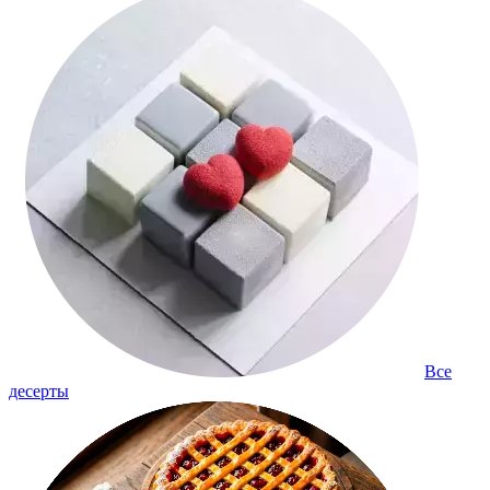
Все
десерты