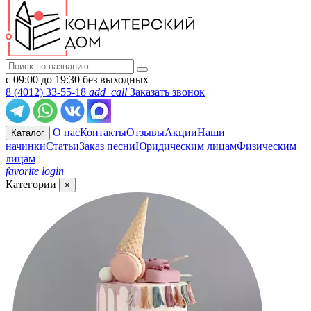
с 09:00 до 19:30 без выходных
8 (4012) 33-55-18
add_call
Заказать звонок
О нас
Контакты
Отзывы
Акции
Наши
Каталог
начинки
Статьи
Заказ песни
Юридическим лицам
Физическим
лицам
favorite
login
Категории
×