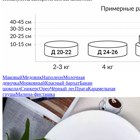
Маковый
Медовик
Наполеон
Молочная
девочка
Морковный
Красный бархат
Банан
шоколад
Сникерс
Орео
Чёрный лес
Прага
Карамельная
груша
Малина-фисташка