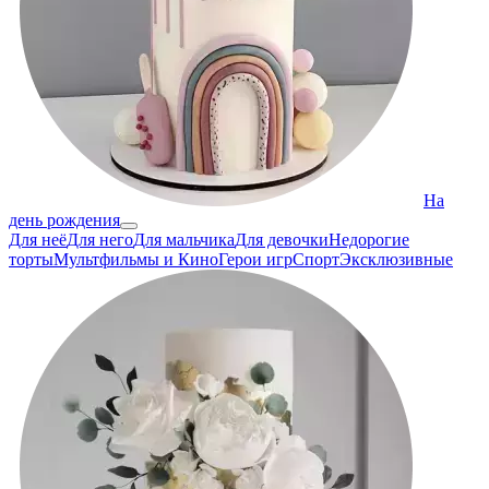
На
день рождения
Для неё
Для него
Для мальчика
Для девочки
Недорогие
торты
Мультфильмы и Кино
Герои игр
Спорт
Эксклюзивные