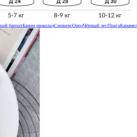
ный бархат
Банан шоколад
Сникерс
Орео
Чёрный лес
Прага
Карамел