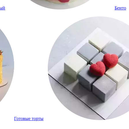
ный
Бенто
Готовые торты