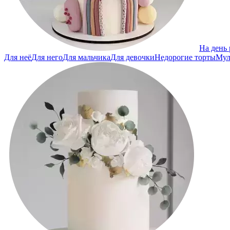
На день
Для неё
Для него
Для мальчика
Для девочки
Недорогие торты
Мул