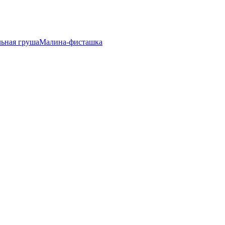
ьная груша
Малина-фисташка