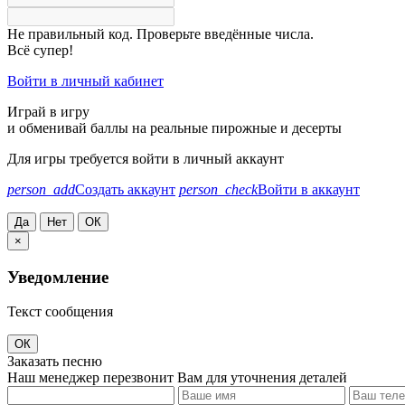
Не правильный код. Проверьте введённые числа.
Всё супер!
Войти в личный кабинет
Играй в игру
и обменивай баллы на реальные пирожные и десерты
Для игры требуется войти в личный аккаунт
person_add
Создать аккаунт
person_check
Войти в аккаунт
Да
Нет
ОК
×
Уведомление
Текст сообщения
ОК
Заказать песню
Наш менеджер перезвонит Вам для уточнения деталей