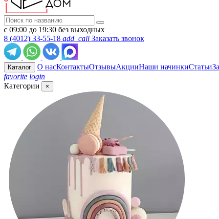
с 09:00 до 19:30 без выходных
8 (4012) 33-55-18
add_call
Заказать звонок
О нас
Контакты
Отзывы
Акции
Наши начинки
Статьи
З
Каталог
favorite
login
Категории
×