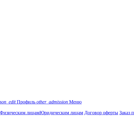
son_edit
Профиль
other_admission
Меню
Физическим лицам
Юридическим лицам
Договор оферты
Заказ 