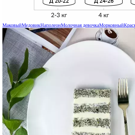
Маковый
Медовик
Наполеон
Молочная девочка
Морковный
Крас