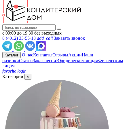
с 09:00 до 19:30 без выходных
8 (4012) 33-55-18
add_call
Заказать звонок
О нас
Контакты
Отзывы
Акции
Наши
Каталог
начинки
Статьи
Заказ песни
Юридическим лицам
Физическим
лицам
favorite
login
Категории
×