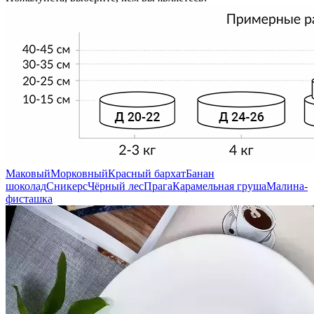
Маковый
Морковный
Красный бархат
Банан
шоколад
Сникерс
Чёрный лес
Прага
Карамельная груша
Малина-
фисташка