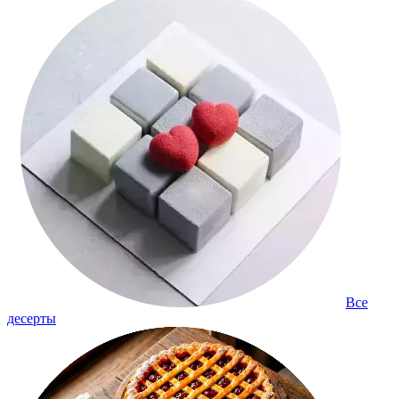
Все
десерты