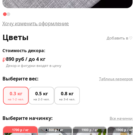
Хочу изменить оформление
Цветы
Добавить в ♡
Стоимость декора:
₽
890
руб / до 4 кг
Декор и фигурки входят в цену
Выберите вес:
Таблица размеров
0.3 кг
0.5 кг
0.8 кг
на 1-2 чел.
на 2-3 чел.
на 3-4 чел.
Выберите начинку:
Все начинки
1700 р / кг
1800 р / кг
1900 р / кг
1900 р / кг