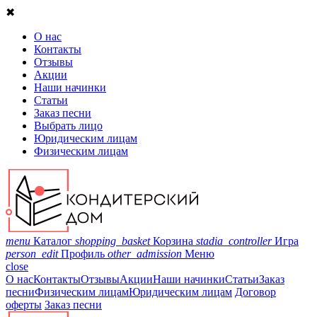
✖
О нас
Контакты
Отзывы
Акции
Наши начинки
Статьи
Заказ песни
Выбрать лицо
Юридическим лицам
Физическим лицам
menu
Каталог
shopping_basket
Корзина
stadia_controller
Игра
person_edit
Профиль
other_admission
Меню
close
О нас
Контакты
Отзывы
Акции
Наши начинки
Статьи
Заказ
песни
Физическим лицам
Юридическим лицам
Договор
оферты
Заказ песни