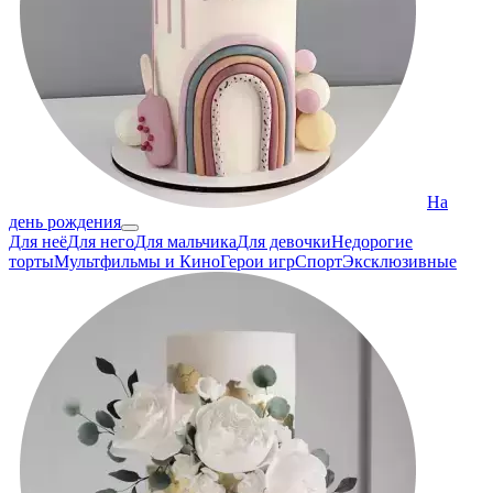
На
день рождения
Для неё
Для него
Для мальчика
Для девочки
Недорогие
торты
Мультфильмы и Кино
Герои игр
Спорт
Эксклюзивные