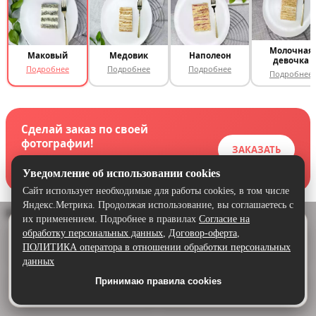
Молочная
Маковый
Медовик
Наполеон
девочка
Подробнее
Подробнее
Подробнее
Подробнее
Сделай заказ по своей
фотографии!
ЗАКАЗАТЬ
Оставьте заявку и мы обязательно решим
твою задачу
Уведомление об использовании cookies
Сайт использует необходимые для работы cookies, в том числе
Яндекс.Метрика. Продолжая использование, вы соглашаетесь с
Ваш подарок к заказу
🎁 от 1 кг
их применением. Подробнее в правилах
Согласие на
Удобнее в приложении
обработку персональных данных
,
Договор-оферта
,
✓
✓
Скачайте приложение — быстрее и комфортнее,
🎵
🎂
Подарок песня
+500 гр в подарок
ПОЛИТИКА оператора в отношении обработки персональных
чем через сайт.
данных
Принимаю правила cookies
Скачать в Google Play
✓
✓
🎈
🎂
3 гелевых шарика
Скидка 10% на торт 1 кг