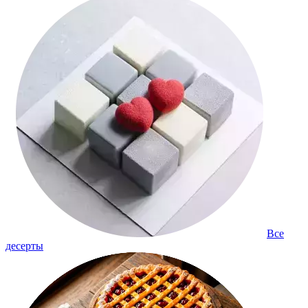
Все
десерты