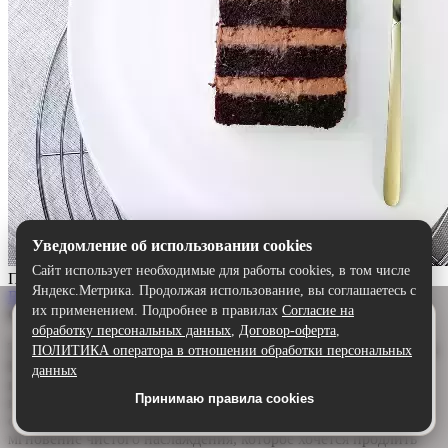
Уведомление об использовании cookies
Сайт использует необходимые для работы cookies, в том числе
Прага
Яндекс.Метрика. Продолжая использование, вы соглашаетесь с
Выбрать
их применением. Подробнее в правилах
Согласие на
Описание:
Удобнее в приложении
обработку персональных данных
,
Договор-оферта
,
Скачайте приложение — быстрее и комфортнее,
Торт «Прага» — шоколадный шедевр для истинных гурманов.
ПОЛИТИКА оператора в отношении обработки персональных
чем через сайт.
Воздушный бисквит, щедро пропитанный ароматным
данных
шоколадным сиропом, дарит глубину и насыщенность. А
Принимаю правила cookies
Скачать в Google Play
нежный сливочно-шоколадный крем обволакивает язык,
создавая идеальную гармонию. Каждый кусочек — это
мгновение чистого наслаждения, которое хочется продлить