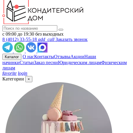
с 09:00 до 19:30 без выходных
8 (4012) 33-55-18
add_call
Заказать звонок
О нас
Контакты
Отзывы
Акции
Наши
Каталог
начинки
Статьи
Заказ песни
Юридическим лицам
Физическим
лицам
favorite
login
Категории
×