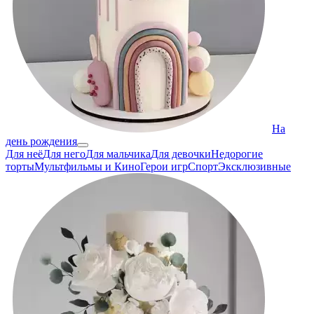
На
день рождения
Для неё
Для него
Для мальчика
Для девочки
Недорогие
торты
Мультфильмы и Кино
Герои игр
Спорт
Эксклюзивные