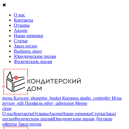
✖
О нас
Контакты
Отзывы
Акции
Наши начинки
Статьи
Заказ песни
Выбрать лицо
Юридическим лицам
Физическим лицам
menu
Каталог
shopping_basket
Корзина
stadia_controller
Игра
person_edit
Профиль
other_admission
Меню
close
О нас
Контакты
Отзывы
Акции
Наши начинки
Статьи
Заказ
песни
Физическим лицам
Юридическим лицам
Договор
оферты
Заказ песни