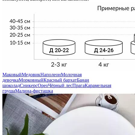
Маковый
Медовик
Наполеон
Молочная
девочка
Морковный
Красный бархат
Банан
шоколад
Сникерс
Орео
Чёрный лес
Прага
Карамельная
груша
Малина-фисташка