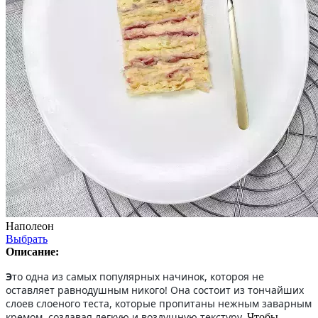
Наполеон
Выбрать
Описание:
Э
то одна из самых популярных начинок, котороя не
оставляет равнодушным никого! Она состоит из тончайших
слоев слоеного теста, которые пропитаны нежным заварным
кремом, создавая легкую и воздушную текстуру.
Чтобы