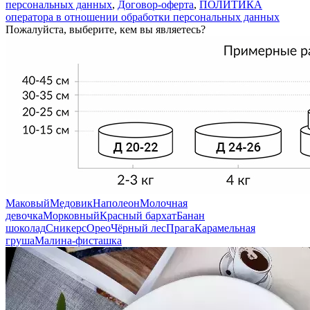
персональных данных
,
Договор-оферта
,
ПОЛИТИКА
оператора в отношении обработки персональных данных
Пожалуйста, выберите, кем вы являетесь?
Маковый
Медовик
Наполеон
Молочная
девочка
Морковный
Красный бархат
Банан
шоколад
Сникерс
Орео
Чёрный лес
Прага
Карамельная
груша
Малина-фисташка