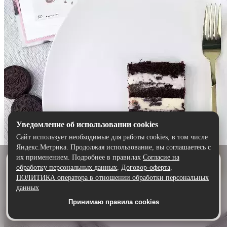
Уведомление об использовании cookies
Сайт использует необходимые для работы cookies, в том числе
Яндекс.Метрика. Продолжая использование, вы соглашаетесь с
их применением. Подробнее в правилах
Согласие на
Удобнее в приложении
обработку персональных данных
,
Договор-оферта
,
Скачайте приложение — быстрее и комфортнее,
ПОЛИТИКА оператора в отношении обработки персональных
чем через сайт.
данных
Принимаю правила cookies
Скачать в Google Play