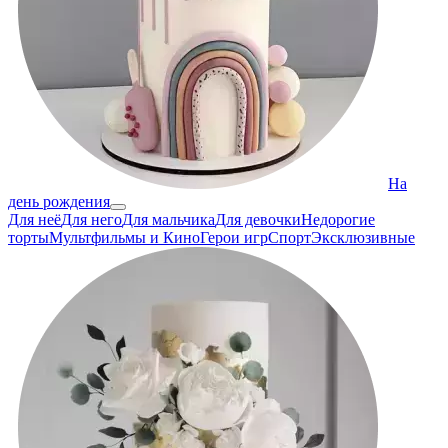
На
день рождения
Для неё
Для него
Для мальчика
Для девочки
Недорогие
торты
Мультфильмы и Кино
Герои игр
Спорт
Эксклюзивные