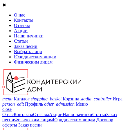
✖
О нас
Контакты
Отзывы
Акции
Наши начинки
Статьи
Заказ песни
Выбрать лицо
Юридическим лицам
Физическим лицам
menu
Каталог
shopping_basket
Корзина
stadia_controller
Игра
person_edit
Профиль
other_admission
Меню
close
О нас
Контакты
Отзывы
Акции
Наши начинки
Статьи
Заказ
песни
Физическим лицам
Юридическим лицам
Договор
оферты
Заказ песни