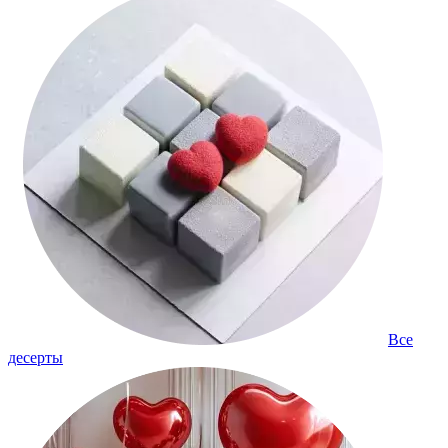
Все
десерты