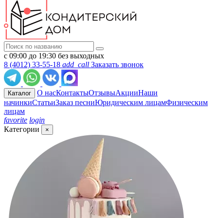
с 09:00 до 19:30 без выходных
8 (4012) 33-55-18
add_call
Заказать звонок
О нас
Контакты
Отзывы
Акции
Наши
Каталог
начинки
Статьи
Заказ песни
Юридическим лицам
Физическим
лицам
favorite
login
Категории
×