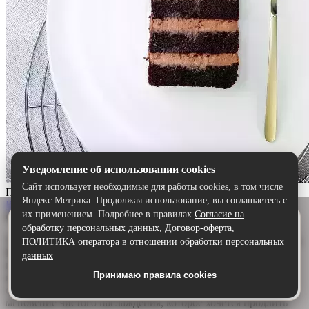
Уведомление об использовании cookies
Сайт использует необходимые для работы cookies, в том числе
Прага
Яндекс.Метрика. Продолжая использование, вы соглашаетесь с
Выбрать
их применением. Подробнее в правилах
Согласие на
Описание:
Удобнее в приложении
обработку персональных данных
,
Договор-оферта
,
Скачайте приложение — быстрее и комфортнее,
Торт «Прага» — шоколадный шедевр для истинных гурманов.
ПОЛИТИКА оператора в отношении обработки персональных
чем через сайт.
Воздушный бисквит, щедро пропитанный ароматным
данных
шоколадным сиропом, дарит глубину и насыщенность. А
Принимаю правила cookies
Скачать в Google Play
нежный сливочно-шоколадный крем обволакивает язык,
создавая идеальную гармонию. Каждый кусочек — это
мгновение чистого наслаждения, которое хочется продлить