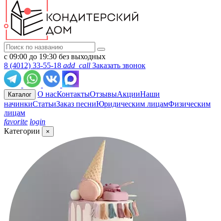
с 09:00 до 19:30 без выходных
8 (4012) 33-55-18
add_call
Заказать звонок
О нас
Контакты
Отзывы
Акции
Наши
Каталог
начинки
Статьи
Заказ песни
Юридическим лицам
Физическим
лицам
favorite
login
Категории
×