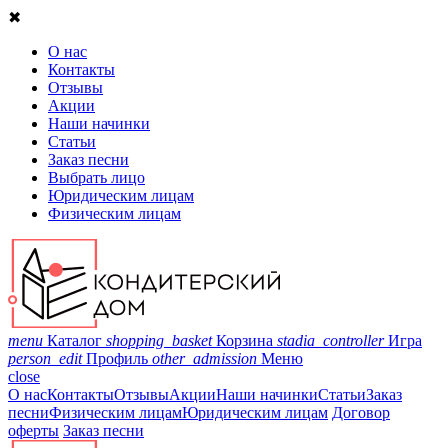
✖
О нас
Контакты
Отзывы
Акции
Наши начинки
Статьи
Заказ песни
Выбрать лицо
Юридическим лицам
Физическим лицам
menu
Каталог
shopping_basket
Корзина
stadia_controller
Игра
person_edit
Профиль
other_admission
Меню
close
О нас
Контакты
Отзывы
Акции
Наши начинки
Статьи
Заказ
песни
Физическим лицам
Юридическим лицам
Договор
оферты
Заказ песни