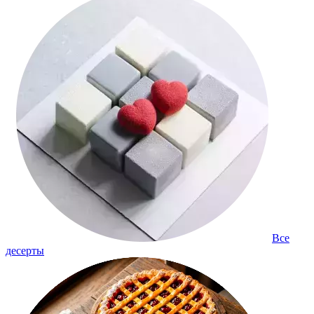
Все
десерты