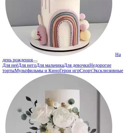
На
день рождения
Для неё
Для него
Для мальчика
Для девочки
Недорогие
торты
Мультфильмы и Кино
Герои игр
Спорт
Эксклюзивные