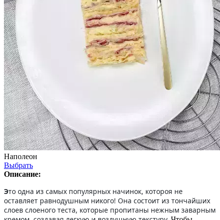
Наполеон
Выбрать
Описание:
Э
то одна из самых популярных начинок, котороя не
оставляет равнодушным никого! Она состоит из тончайших
слоев слоеного теста, которые пропитаны нежным заварным
кремом, создавая легкую и воздушную текстуру.
Чтобы