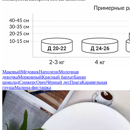
Маковый
Медовик
Наполеон
Молочная
девочка
Морковный
Красный бархат
Банан
шоколад
Сникерс
Орео
Чёрный лес
Прага
Карамельная
груша
Малина-фисташка