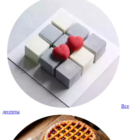
Все
десерты