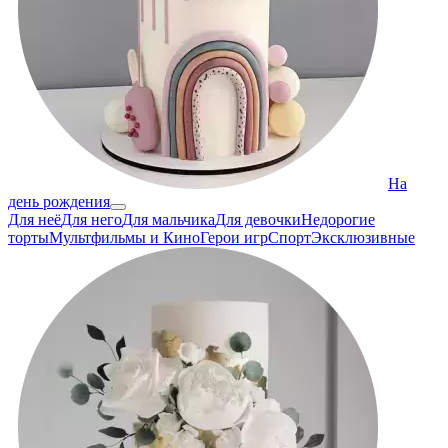
На
день рождения
Для неё
Для него
Для мальчика
Для девочки
Недорогие
торты
Мультфильмы и Кино
Герои игр
Спорт
Эксклюзивные