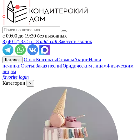
с 09:00 до 19:30 без выходных
8 (4012) 33-55-18
add_call
Заказать звонок
О нас
Контакты
Отзывы
Акции
Наши
Каталог
начинки
Статьи
Заказ песни
Юридическим лицам
Физическим
лицам
favorite
login
Категории
×