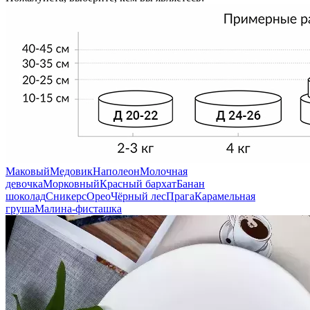
Маковый
Медовик
Наполеон
Молочная
девочка
Морковный
Красный бархат
Банан
шоколад
Сникерс
Орео
Чёрный лес
Прага
Карамельная
груша
Малина-фисташка