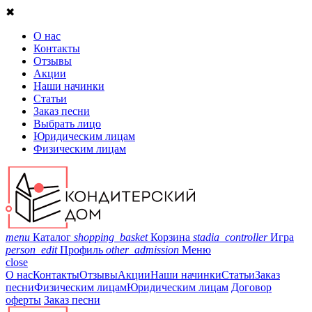
✖
О нас
Контакты
Отзывы
Акции
Наши начинки
Статьи
Заказ песни
Выбрать лицо
Юридическим лицам
Физическим лицам
menu
Каталог
shopping_basket
Корзина
stadia_controller
Игра
person_edit
Профиль
other_admission
Меню
close
О нас
Контакты
Отзывы
Акции
Наши начинки
Статьи
Заказ
песни
Физическим лицам
Юридическим лицам
Договор
оферты
Заказ песни