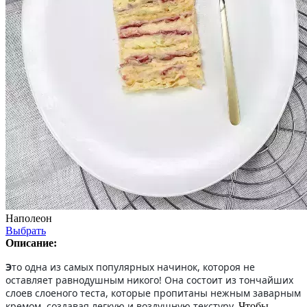
Наполеон
Выбрать
Описание:
Э
то одна из самых популярных начинок, котороя не
оставляет равнодушным никого! Она состоит из тончайших
слоев слоеного теста, которые пропитаны нежным заварным
кремом, создавая легкую и воздушную текстуру.
Чтобы