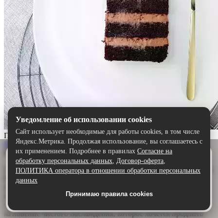
Уведомление об использовании cookies
Сайт использует необходимые для работы cookies, в том числе
Прага
Яндекс.Метрика. Продолжая использование, вы соглашаетесь с
Выбрать
их применением. Подробнее в правилах
Согласие на
Описание:
Удобнее в приложении
обработку персональных данных
,
Договор-оферта
,
Скачайте приложение — быстрее и комфортнее,
Торт «Прага» — шоколадный шедевр для истинных гурманов.
ПОЛИТИКА оператора в отношении обработки персональных
чем через сайт.
Воздушный бисквит, щедро пропитанный ароматным
данных
шоколадным сиропом, дарит глубину и насыщенность. А
Принимаю правила cookies
Скачать в Google Play
нежный сливочно-шоколадный крем обволакивает язык,
создавая идеальную гармонию. Каждый кусочек — это
мгновение чистого наслаждения, которое хочется продлить