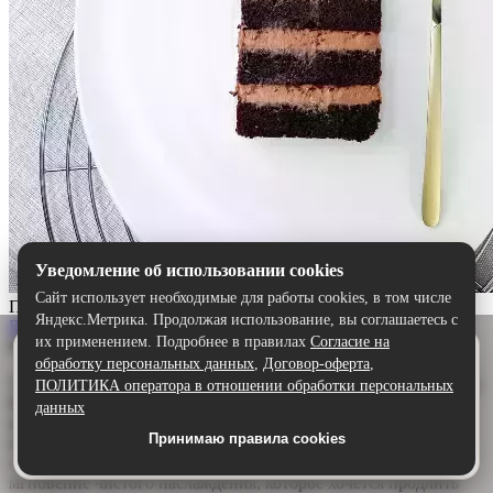
Уведомление об использовании cookies
Сайт использует необходимые для работы cookies, в том числе
Прага
Яндекс.Метрика. Продолжая использование, вы соглашаетесь с
Выбрать
их применением. Подробнее в правилах
Согласие на
Описание:
Удобнее в приложении
обработку персональных данных
,
Договор-оферта
,
Скачайте приложение — быстрее и комфортнее,
Торт «Прага» — шоколадный шедевр для истинных гурманов.
ПОЛИТИКА оператора в отношении обработки персональных
чем через сайт.
Воздушный бисквит, щедро пропитанный ароматным
данных
шоколадным сиропом, дарит глубину и насыщенность. А
Принимаю правила cookies
Скачать в Google Play
нежный сливочно-шоколадный крем обволакивает язык,
создавая идеальную гармонию. Каждый кусочек — это
мгновение чистого наслаждения, которое хочется продлить