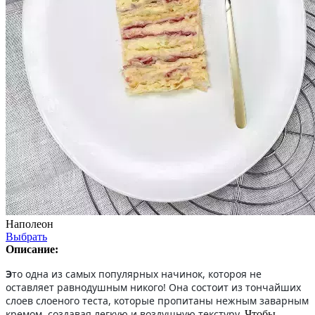
Наполеон
Выбрать
Описание:
Э
то одна из самых популярных начинок, котороя не
оставляет равнодушным никого! Она состоит из тончайших
слоев слоеного теста, которые пропитаны нежным заварным
кремом, создавая легкую и воздушную текстуру.
Чтобы