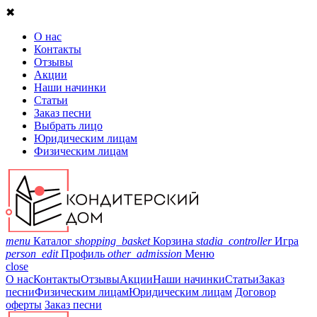
✖
О нас
Контакты
Отзывы
Акции
Наши начинки
Статьи
Заказ песни
Выбрать лицо
Юридическим лицам
Физическим лицам
menu
Каталог
shopping_basket
Корзина
stadia_controller
Игра
person_edit
Профиль
other_admission
Меню
close
О нас
Контакты
Отзывы
Акции
Наши начинки
Статьи
Заказ
песни
Физическим лицам
Юридическим лицам
Договор
оферты
Заказ песни