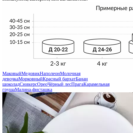
Маковый
Медовик
Наполеон
Молочная
девочка
Морковный
Красный бархат
Банан
шоколад
Сникерс
Орео
Чёрный лес
Прага
Карамельная
груша
Малина-фисташка