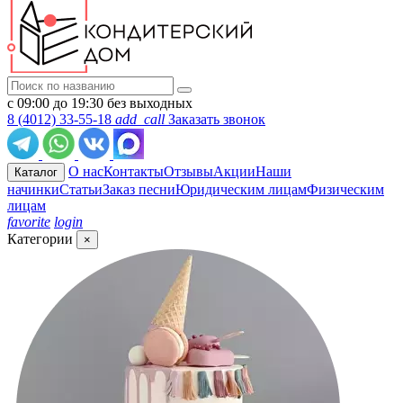
с 09:00 до 19:30 без выходных
8 (4012) 33-55-18
add_call
Заказать звонок
О нас
Контакты
Отзывы
Акции
Наши
Каталог
начинки
Статьи
Заказ песни
Юридическим лицам
Физическим
лицам
favorite
login
Категории
×