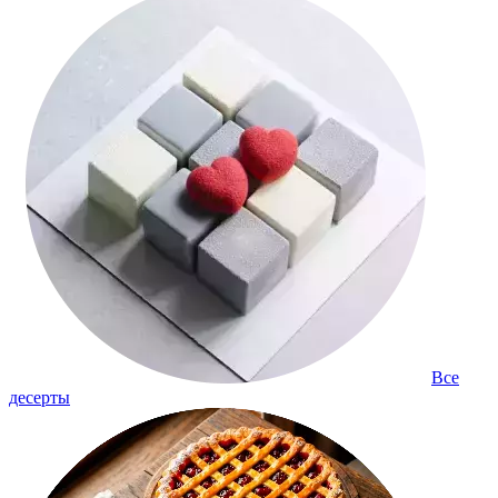
Все
десерты