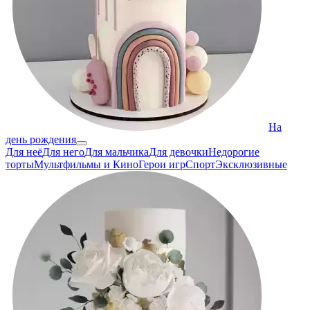
На
день рождения
Для неё
Для него
Для мальчика
Для девочки
Недорогие
торты
Мультфильмы и Кино
Герои игр
Спорт
Эксклюзивные