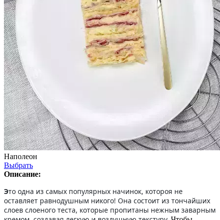
Наполеон
Выбрать
Описание:
Э
то одна из самых популярных начинок, котороя не
оставляет равнодушным никого! Она состоит из тончайших
слоев слоеного теста, которые пропитаны нежным заварным
кремом, создавая легкую и воздушную текстуру.
Чтобы