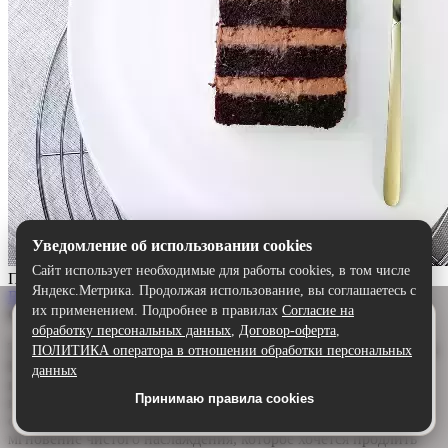
Уведомление об использовании cookies
Сайт использует необходимые для работы cookies, в том числе
Прага
Яндекс.Метрика. Продолжая использование, вы соглашаетесь с
Выбрать
их применением. Подробнее в правилах
Согласие на
Описание:
Удобнее в приложении
обработку персональных данных
,
Договор-оферта
,
Скачайте приложение — быстрее и комфортнее,
Торт «Прага» — шоколадный шедевр для истинных гурманов.
ПОЛИТИКА оператора в отношении обработки персональных
чем через сайт.
Воздушный бисквит, щедро пропитанный ароматным
данных
шоколадным сиропом, дарит глубину и насыщенность. А
Принимаю правила cookies
Скачать в Google Play
нежный сливочно-шоколадный крем обволакивает язык,
создавая идеальную гармонию. Каждый кусочек — это
мгновение чистого наслаждения, которое хочется продлить