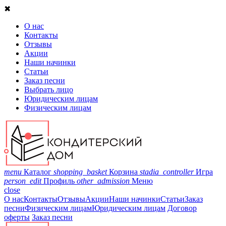
✖
О нас
Контакты
Отзывы
Акции
Наши начинки
Статьи
Заказ песни
Выбрать лицо
Юридическим лицам
Физическим лицам
menu
Каталог
shopping_basket
Корзина
stadia_controller
Игра
person_edit
Профиль
other_admission
Меню
close
О нас
Контакты
Отзывы
Акции
Наши начинки
Статьи
Заказ
песни
Физическим лицам
Юридическим лицам
Договор
оферты
Заказ песни