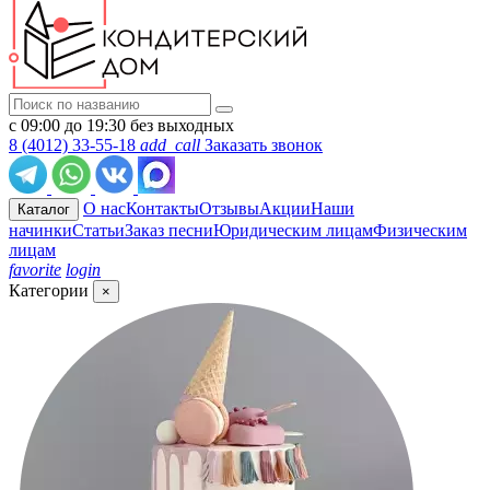
с 09:00 до 19:30 без выходных
8 (4012) 33-55-18
add_call
Заказать звонок
О нас
Контакты
Отзывы
Акции
Наши
Каталог
начинки
Статьи
Заказ песни
Юридическим лицам
Физическим
лицам
favorite
login
Категории
×