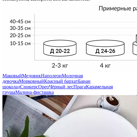
Маковый
Медовик
Наполеон
Молочная
девочка
Морковный
Красный бархат
Банан
шоколад
Сникерс
Орео
Чёрный лес
Прага
Карамельная
груша
Малина-фисташка