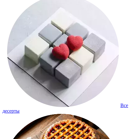
Все
десерты