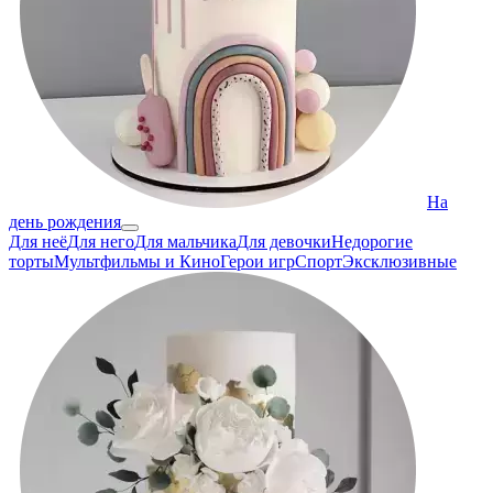
На
день рождения
Для неё
Для него
Для мальчика
Для девочки
Недорогие
торты
Мультфильмы и Кино
Герои игр
Спорт
Эксклюзивные