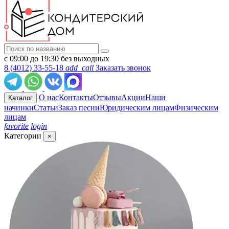
с 09:00 до 19:30 без выходных
8 (4012) 33-55-18
add_call
Заказать звонок
О нас
Контакты
Отзывы
Акции
Наши
Каталог
начинки
Статьи
Заказ песни
Юридическим лицам
Физическим
лицам
favorite
login
Категории
×