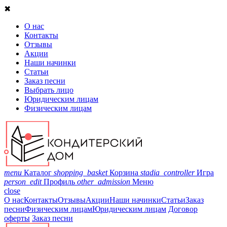
✖
О нас
Контакты
Отзывы
Акции
Наши начинки
Статьи
Заказ песни
Выбрать лицо
Юридическим лицам
Физическим лицам
menu
Каталог
shopping_basket
Корзина
stadia_controller
Игра
person_edit
Профиль
other_admission
Меню
close
О нас
Контакты
Отзывы
Акции
Наши начинки
Статьи
Заказ
песни
Физическим лицам
Юридическим лицам
Договор
оферты
Заказ песни