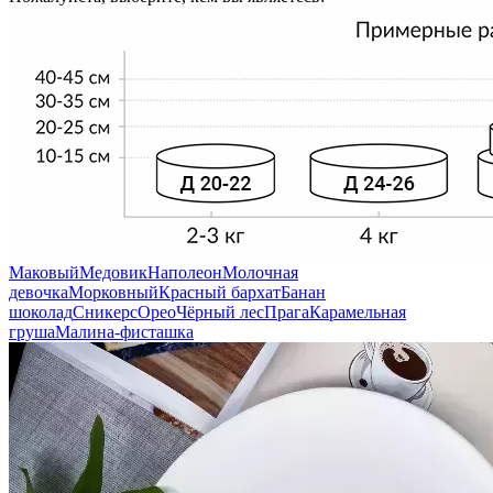
Маковый
Медовик
Наполеон
Молочная
девочка
Морковный
Красный бархат
Банан
шоколад
Сникерс
Орео
Чёрный лес
Прага
Карамельная
груша
Малина-фисташка