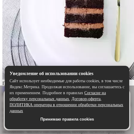
Уведомление об использовании cookies
Сайт использует необходимые для работы cookies, в том числе
Прага
Яндекс.Метрика. Продолжая использование, вы соглашаетесь с
Выбрать
их применением. Подробнее в правилах
Согласие на
Описание:
Удобнее в приложении
обработку персональных данных
,
Договор-оферта
,
Скачайте приложение — быстрее и комфортнее,
Торт «Прага» — шоколадный шедевр для истинных гурманов.
ПОЛИТИКА оператора в отношении обработки персональных
чем через сайт.
Воздушный бисквит, щедро пропитанный ароматным
данных
шоколадным сиропом, дарит глубину и насыщенность. А
Принимаю правила cookies
Скачать в Google Play
нежный сливочно-шоколадный крем обволакивает язык,
создавая идеальную гармонию. Каждый кусочек — это
мгновение чистого наслаждения, которое хочется продлить