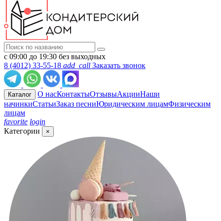
с 09:00 до 19:30 без выходных
8 (4012) 33-55-18
add_call
Заказать звонок
О нас
Контакты
Отзывы
Акции
Наши
Каталог
начинки
Статьи
Заказ песни
Юридическим лицам
Физическим
лицам
favorite
login
Категории
×