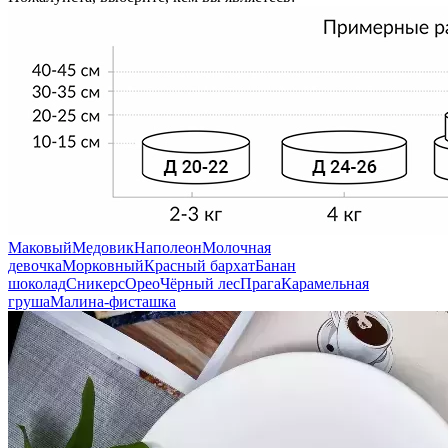
Маковый
Медовик
Наполеон
Молочная
девочка
Морковный
Красный бархат
Банан
шоколад
Сникерс
Орео
Чёрный лес
Прага
Карамельная
груша
Малина-фисташка