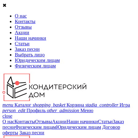
✖
О нас
Контакты
Отзывы
Акции
Наши начинки
Статьи
Заказ песни
Выбрать лицо
Юридическим лицам
Физическим лицам
menu
Каталог
shopping_basket
Корзина
stadia_controller
Игра
person_edit
Профиль
other_admission
Меню
close
О нас
Контакты
Отзывы
Акции
Наши начинки
Статьи
Заказ
песни
Физическим лицам
Юридическим лицам
Договор
оферты
Заказ песни