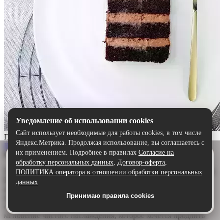
Уведомление об использовании cookies
Сайт использует необходимые для работы cookies, в том числе
Прага
Яндекс.Метрика. Продолжая использование, вы соглашаетесь с
Выбрать
их применением. Подробнее в правилах
Согласие на
Описание:
Удобнее в приложении
обработку персональных данных
,
Договор-оферта
,
Скачайте приложение — быстрее и комфортнее,
Торт «Прага» — шоколадный шедевр для истинных гурманов.
ПОЛИТИКА оператора в отношении обработки персональных
чем через сайт.
Воздушный бисквит, щедро пропитанный ароматным
данных
шоколадным сиропом, дарит глубину и насыщенность. А
Принимаю правила cookies
Скачать в Google Play
нежный сливочно-шоколадный крем обволакивает язык,
создавая идеальную гармонию. Каждый кусочек — это
мгновение чистого наслаждения, которое хочется продлить