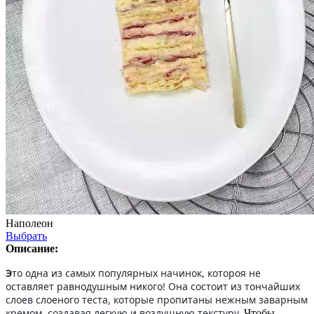
Наполеон
Выбрать
Описание:
Э
то одна из самых популярных начинок, котороя не
оставляет равнодушным никого! Она состоит из тончайших
слоев слоеного теста, которые пропитаны нежным заварным
кремом, создавая легкую и воздушную текстуру.
Чтобы