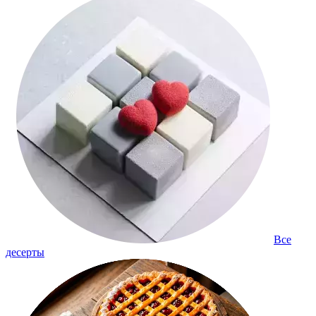
Все
десерты