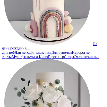
На
день рождения
Для неё
Для него
Для мальчика
Для девочки
Недорогие
торты
Мультфильмы и Кино
Герои игр
Спорт
Эксклюзивные