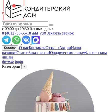
с 09:00 до 19:30 без выходных
8 (4012) 33-55-18
add_call
Заказать звонок
О нас
Контакты
Отзывы
Акции
Наши
Каталог
начинки
Статьи
Заказ песни
Юридическим лицам
Физическим
лицам
favorite
login
Категории
×