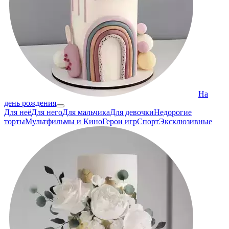
На
день рождения
Для неё
Для него
Для мальчика
Для девочки
Недорогие
торты
Мультфильмы и Кино
Герои игр
Спорт
Эксклюзивные