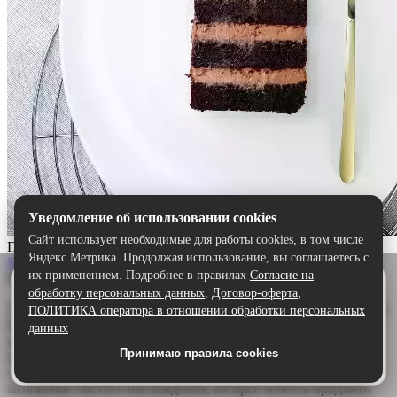
Уведомление об использовании cookies
Сайт использует необходимые для работы cookies, в том числе
Прага
Яндекс.Метрика. Продолжая использование, вы соглашаетесь с
Выбрать
их применением. Подробнее в правилах
Согласие на
Описание:
Удобнее в приложении
обработку персональных данных
,
Договор-оферта
,
Скачайте приложение — быстрее и комфортнее,
Торт «Прага» — шоколадный шедевр для истинных гурманов.
ПОЛИТИКА оператора в отношении обработки персональных
чем через сайт.
Воздушный бисквит, щедро пропитанный ароматным
данных
шоколадным сиропом, дарит глубину и насыщенность. А
Принимаю правила cookies
Скачать в Google Play
нежный сливочно-шоколадный крем обволакивает язык,
создавая идеальную гармонию. Каждый кусочек — это
мгновение чистого наслаждения, которое хочется продлить