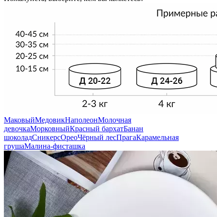
Маковый
Медовик
Наполеон
Молочная
девочка
Морковный
Красный бархат
Банан
шоколад
Сникерс
Орео
Чёрный лес
Прага
Карамельная
груша
Малина-фисташка