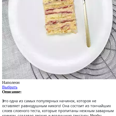
Наполеон
Выбрать
Описание:
Э
то одна из самых популярных начинок, котороя не
оставляет равнодушным никого! Она состоит из тончайших
слоев слоеного теста, которые пропитаны нежным заварным
кремом, создавая легкую и воздушную текстуру.
Чтобы