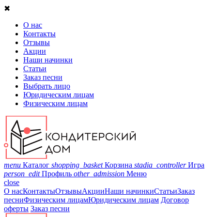
✖
О нас
Контакты
Отзывы
Акции
Наши начинки
Статьи
Заказ песни
Выбрать лицо
Юридическим лицам
Физическим лицам
menu
Каталог
shopping_basket
Корзина
stadia_controller
Игра
person_edit
Профиль
other_admission
Меню
close
О нас
Контакты
Отзывы
Акции
Наши начинки
Статьи
Заказ
песни
Физическим лицам
Юридическим лицам
Договор
оферты
Заказ песни