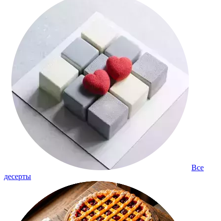
Все
десерты