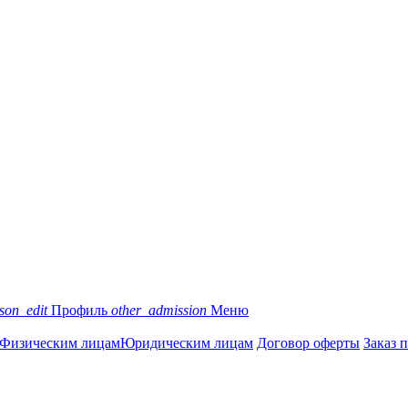
son_edit
Профиль
other_admission
Меню
Физическим лицам
Юридическим лицам
Договор оферты
Заказ 