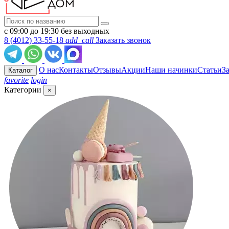
с 09:00 до 19:30 без выходных
8 (4012) 33-55-18
add_call
Заказать звонок
О нас
Контакты
Отзывы
Акции
Наши начинки
Статьи
З
Каталог
favorite
login
Категории
×