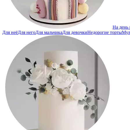
На день
Для неё
Для него
Для мальчика
Для девочки
Недорогие торты
Мул