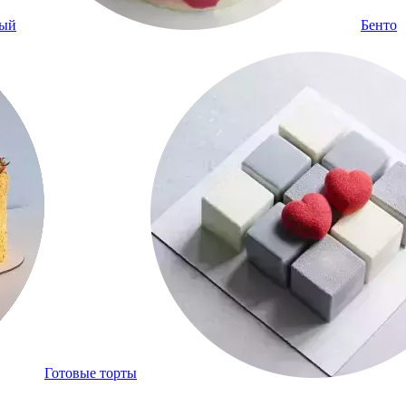
ный
Бенто
Готовые торты