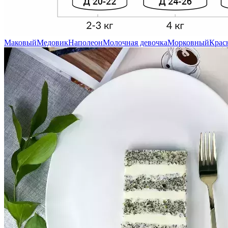
Маковый
Медовик
Наполеон
Молочная девочка
Морковный
Крас