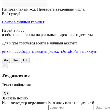
Не правильный код. Проверьте введённые числа.
Всё супер!
Войти в личный кабинет
Играй в игру
и обменивай баллы на реальные пирожные и десерты
Для игры требуется войти в личный аккаунт
person_add
Создать аккаунт
person_check
Войти в аккаунт
Да
Нет
ОК
×
Уведомление
Текст сообщения
ОК
Заказать песню
Наш менеджер перезвонит Вам для уточнения деталей