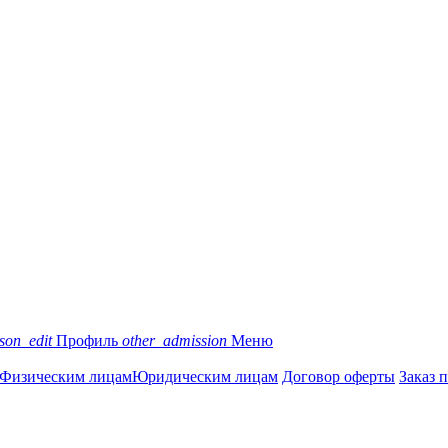
son_edit
Профиль
other_admission
Меню
Физическим лицам
Юридическим лицам
Договор оферты
Заказ 