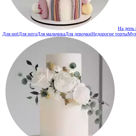
На день
Для неё
Для него
Для мальчика
Для девочки
Недорогие торты
Мул