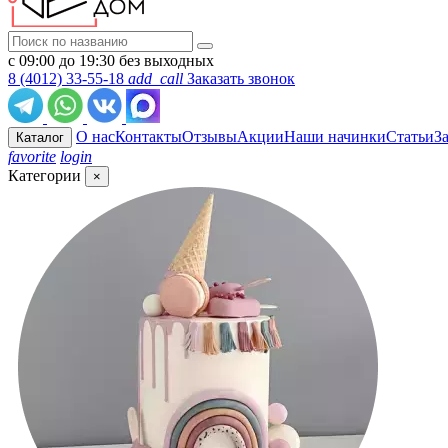
с 09:00 до 19:30 без выходных
8 (4012) 33-55-18
add_call
Заказать звонок
О нас
Контакты
Отзывы
Акции
Наши начинки
Статьи
З
Каталог
favorite
login
Категории
×