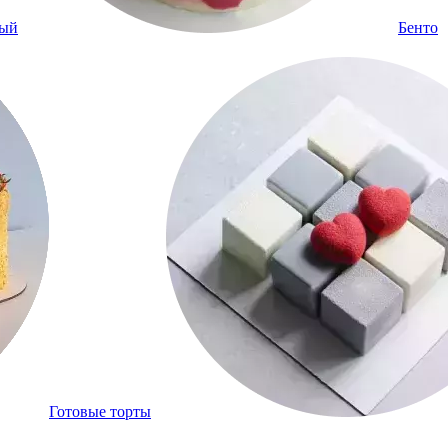
ный
Бенто
Готовые торты