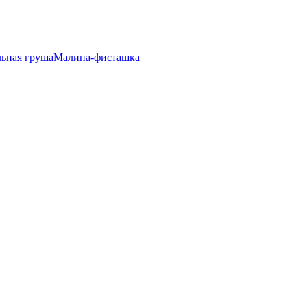
ьная груша
Малина-фисташка