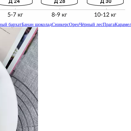
ный бархат
Банан шоколад
Сникерс
Орео
Чёрный лес
Прага
Карамел