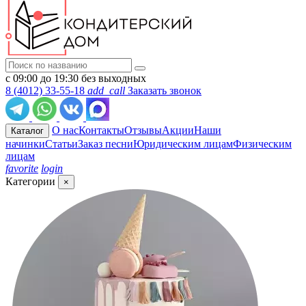
с 09:00 до 19:30 без выходных
8 (4012) 33-55-18
add_call
Заказать звонок
О нас
Контакты
Отзывы
Акции
Наши
Каталог
начинки
Статьи
Заказ песни
Юридическим лицам
Физическим
лицам
favorite
login
Категории
×