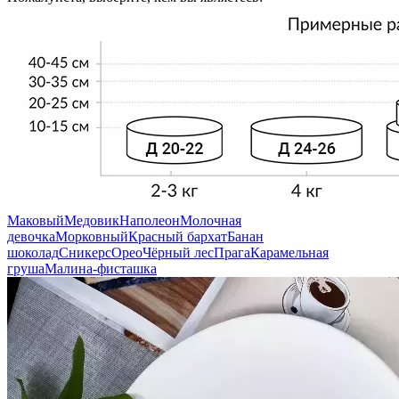
Маковый
Медовик
Наполеон
Молочная
девочка
Морковный
Красный бархат
Банан
шоколад
Сникерс
Орео
Чёрный лес
Прага
Карамельная
груша
Малина-фисташка