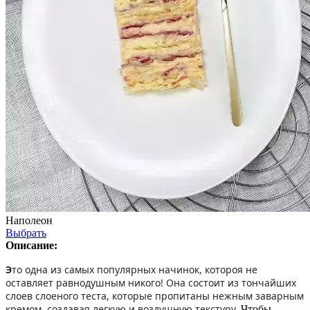
Наполеон
Выбрать
Описание:
Э
то одна из самых популярных начинок, котороя не
оставляет равнодушным никого! Она состоит из тончайших
слоев слоеного теста, которые пропитаны нежным заварным
кремом, создавая легкую и воздушную текстуру.
Чтобы