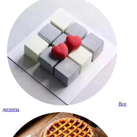
Все
десерты