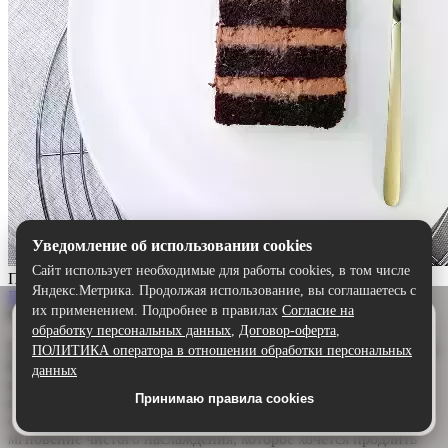
Уведомление об использовании cookies
Сайт использует необходимые для работы cookies, в том числе
Прага
Яндекс.Метрика. Продолжая использование, вы соглашаетесь с
Выбрать
их применением. Подробнее в правилах
Согласие на
Описание:
Удобнее в приложении
обработку персональных данных
,
Договор-оферта
,
Скачайте приложение — быстрее и комфортнее,
Торт «Прага» — шоколадный шедевр для истинных гурманов.
ПОЛИТИКА оператора в отношении обработки персональных
чем через сайт.
Воздушный бисквит, щедро пропитанный ароматным
данных
шоколадным сиропом, дарит глубину и насыщенность. А
Принимаю правила cookies
Скачать в Google Play
нежный сливочно-шоколадный крем обволакивает язык,
создавая идеальную гармонию. Каждый кусочек — это
мгновение чистого наслаждения, которое хочется продлить