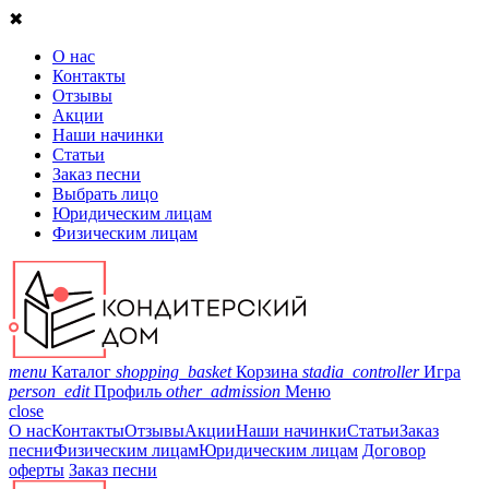
✖
О нас
Контакты
Отзывы
Акции
Наши начинки
Статьи
Заказ песни
Выбрать лицо
Юридическим лицам
Физическим лицам
menu
Каталог
shopping_basket
Корзина
stadia_controller
Игра
person_edit
Профиль
other_admission
Меню
close
О нас
Контакты
Отзывы
Акции
Наши начинки
Статьи
Заказ
песни
Физическим лицам
Юридическим лицам
Договор
оферты
Заказ песни