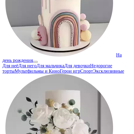
На
день рождения
Для неё
Для него
Для мальчика
Для девочки
Недорогие
торты
Мультфильмы и Кино
Герои игр
Спорт
Эксклюзивные