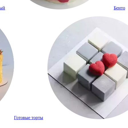
ный
Бенто
Готовые торты