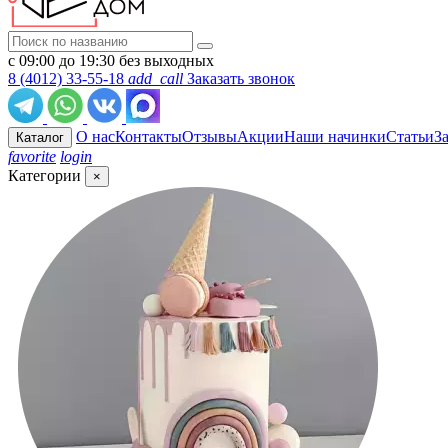
с 09:00 до 19:30 без выходных
8 (4012) 33-55-18
add_call
Заказать звонок
О нас
Контакты
Отзывы
Акции
Наши начинки
Статьи
З
Каталог
favorite
login
Категории
×