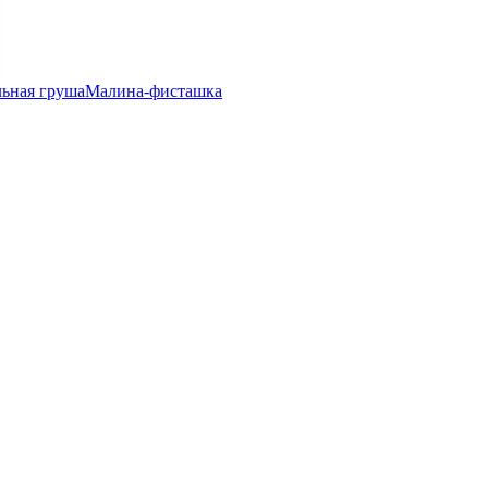
ьная груша
Малина-фисташка