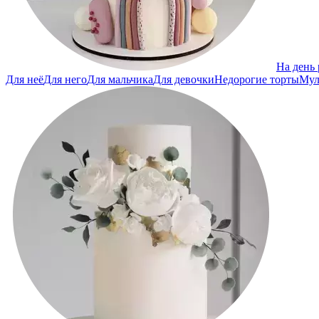
На день
Для неё
Для него
Для мальчика
Для девочки
Недорогие торты
Мул