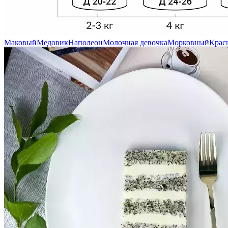
Маковый
Медовик
Наполеон
Молочная девочка
Морковный
Крас