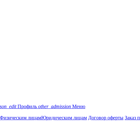
son_edit
Профиль
other_admission
Меню
Физическим лицам
Юридическим лицам
Договор оферты
Заказ 