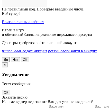
Не правильный код. Проверьте введённые числа.
Всё супер!
Войти в личный кабинет
Играй в игру
и обменивай баллы на реальные пирожные и десерты
Для игры требуется войти в личный аккаунт
person_add
Создать аккаунт
person_check
Войти в аккаунт
Да
Нет
ОК
×
Уведомление
Текст сообщения
ОК
Заказать песню
Наш менеджер перезвонит Вам для уточнения деталей