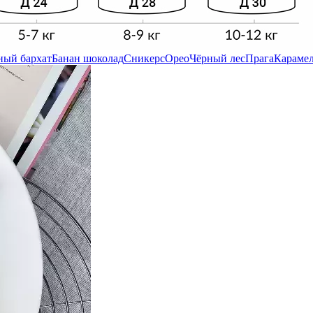
ный бархат
Банан шоколад
Сникерс
Орео
Чёрный лес
Прага
Карамел