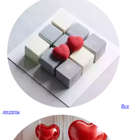
Все
десерты