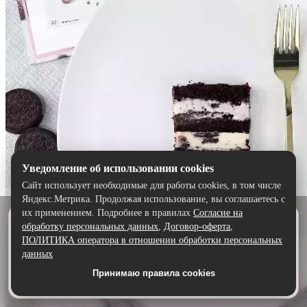
Уведомление об использовании cookies
Сайт использует необходимые для работы cookies, в том числе
Яндекс.Метрика. Продолжая использование, вы соглашаетесь с
их применением. Подробнее в правилах
Согласие на
Удобнее в приложении
обработку персональных данных
,
Договор-оферта
,
Скачайте приложение — быстрее и комфортнее,
ПОЛИТИКА оператора в отношении обработки персональных
чем через сайт.
данных
Принимаю правила cookies
Скачать в Google Play