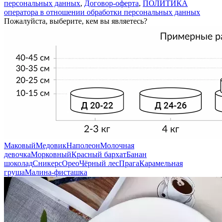
персональных данных
,
Договор-оферта
,
ПОЛИТИКА
оператора в отношении обработки персональных данных
Пожалуйста, выберите, кем вы являетесь?
Маковый
Медовик
Наполеон
Молочная
девочка
Морковный
Красный бархат
Банан
шоколад
Сникерс
Орео
Чёрный лес
Прага
Карамельная
груша
Малина-фисташка