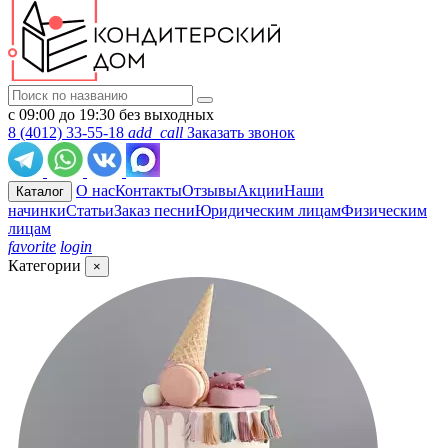
с 09:00 до 19:30 без выходных
8 (4012) 33-55-18
add_call
Заказать звонок
О нас
Контакты
Отзывы
Акции
Наши
Каталог
начинки
Статьи
Заказ песни
Юридическим лицам
Физическим
лицам
favorite
login
Категории
×