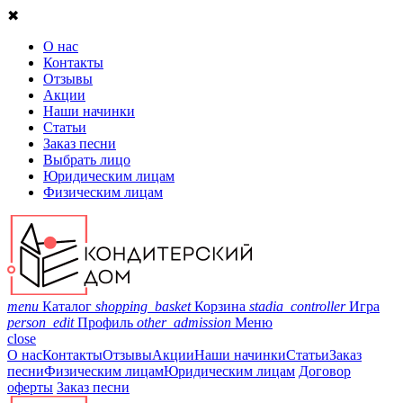
✖
О нас
Контакты
Отзывы
Акции
Наши начинки
Статьи
Заказ песни
Выбрать лицо
Юридическим лицам
Физическим лицам
menu
Каталог
shopping_basket
Корзина
stadia_controller
Игра
person_edit
Профиль
other_admission
Меню
close
О нас
Контакты
Отзывы
Акции
Наши начинки
Статьи
Заказ
песни
Физическим лицам
Юридическим лицам
Договор
оферты
Заказ песни