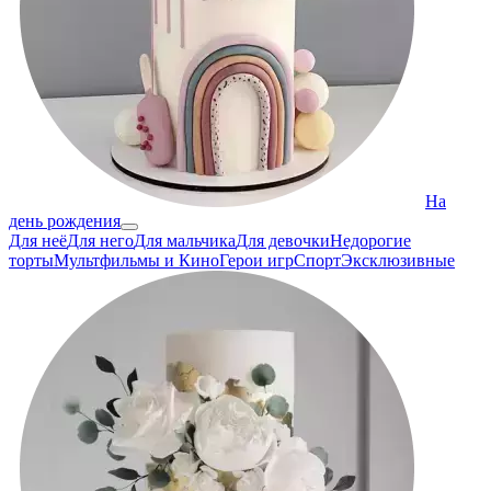
На
день рождения
Для неё
Для него
Для мальчика
Для девочки
Недорогие
торты
Мультфильмы и Кино
Герои игр
Спорт
Эксклюзивные