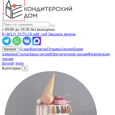
с 09:00 до 19:30 без выходных
8 (4012) 33-55-18
add_call
Заказать звонок
О нас
Контакты
Отзывы
Акции
Наши
Каталог
начинки
Статьи
Заказ песни
Юридическим лицам
Физическим
лицам
favorite
login
Категории
×