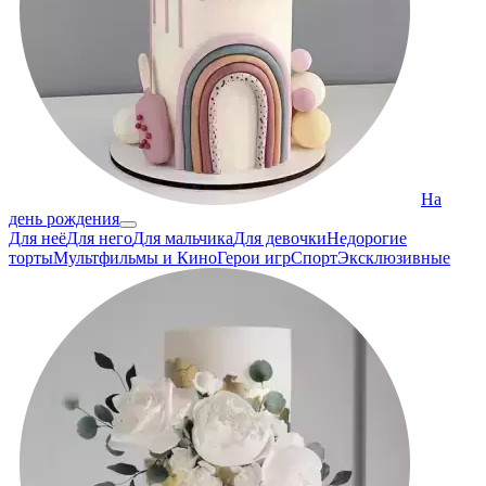
На
день рождения
Для неё
Для него
Для мальчика
Для девочки
Недорогие
торты
Мультфильмы и Кино
Герои игр
Спорт
Эксклюзивные