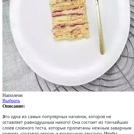
Наполеон
Выбрать
Описание:
Э
то одна из самых популярных начинок, котороя не
оставляет равнодушным никого! Она состоит из тончайших
слоев слоеного теста, которые пропитаны нежным заварным
кремом, создавая легкую и воздушную текстуру.
Чтобы