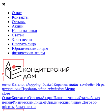
✖
О нас
Контакты
Отзывы
Акции
Наши начинки
Статьи
Заказ песни
Выбрать лицо
Юридическим лицам
Физическим лицам
menu
Каталог
shopping_basket
Корзина
stadia_controller
Игра
person_edit
Профиль
other_admission
Меню
close
О нас
Контакты
Отзывы
Акции
Наши начинки
Статьи
Заказ
песни
Физическим лицам
Юридическим лицам
Договор
оферты
Заказ песни