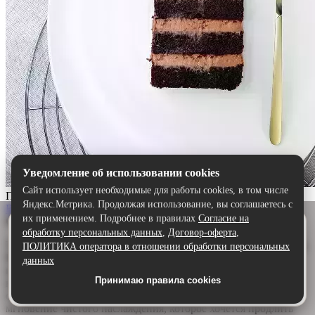
Уведомление об использовании cookies
Сайт использует необходимые для работы cookies, в том числе
Прага
Яндекс.Метрика. Продолжая использование, вы соглашаетесь с
Выбрать
их применением. Подробнее в правилах
Согласие на
Описание:
Удобнее в приложении
обработку персональных данных
,
Договор-оферта
,
Скачайте приложение — быстрее и комфортнее,
Торт «Прага» — шоколадный шедевр для истинных гурманов.
ПОЛИТИКА оператора в отношении обработки персональных
чем через сайт.
Воздушный бисквит, щедро пропитанный ароматным
данных
шоколадным сиропом, дарит глубину и насыщенность. А
Принимаю правила cookies
Скачать в Google Play
нежный сливочно-шоколадный крем обволакивает язык,
создавая идеальную гармонию. Каждый кусочек — это
мгновение чистого наслаждения, которое хочется продлить