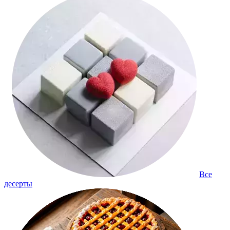
Все
десерты