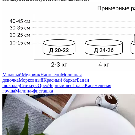
Маковый
Медовик
Наполеон
Молочная
девочка
Морковный
Красный бархат
Банан
шоколад
Сникерс
Орео
Чёрный лес
Прага
Карамельная
груша
Малина-фисташка