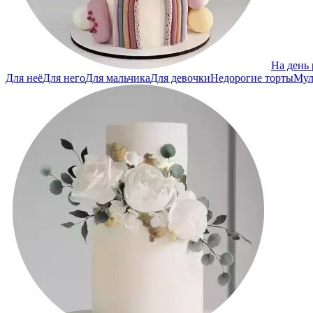
На день
Для неё
Для него
Для мальчика
Для девочки
Недорогие торты
Мул