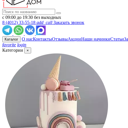
с 09:00 до 19:30 без выходных
8 (4012) 33-55-18
add_call
Заказать звонок
О нас
Контакты
Отзывы
Акции
Наши начинки
Статьи
З
Каталог
favorite
login
Категории
×