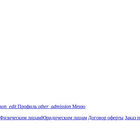
son_edit
Профиль
other_admission
Меню
Физическим лицам
Юридическим лицам
Договор оферты
Заказ 