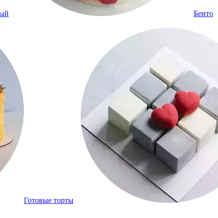
ный
Бенто
Готовые торты