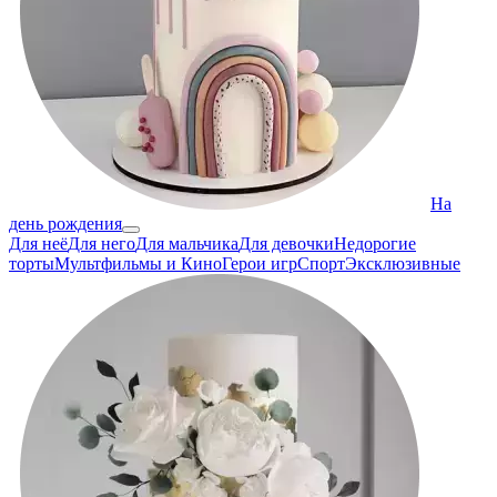
На
день рождения
Для неё
Для него
Для мальчика
Для девочки
Недорогие
торты
Мультфильмы и Кино
Герои игр
Спорт
Эксклюзивные