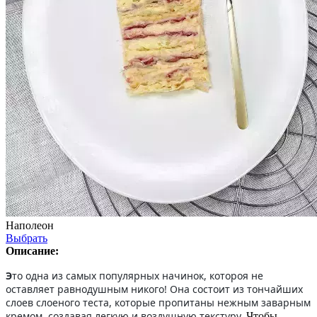
Наполеон
Выбрать
Описание:
Э
то одна из самых популярных начинок, котороя не
оставляет равнодушным никого! Она состоит из тончайших
слоев слоеного теста, которые пропитаны нежным заварным
кремом, создавая легкую и воздушную текстуру.
Чтобы