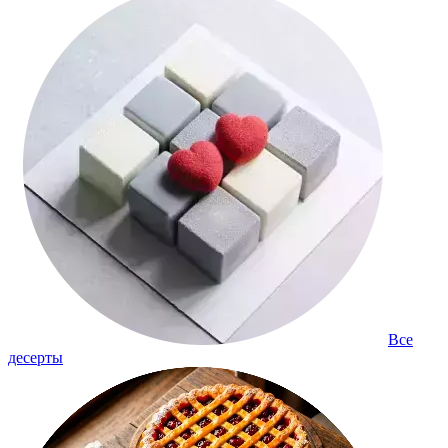
Все
десерты