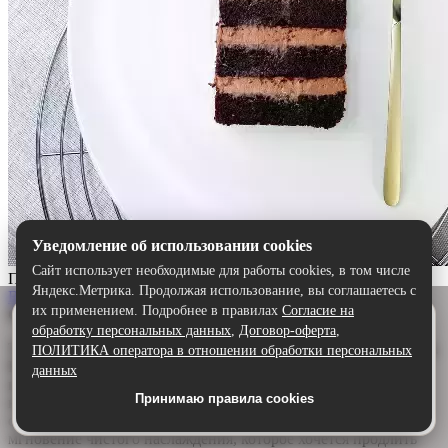
Уведомление об использовании cookies
Сайт использует необходимые для работы cookies, в том числе
Прага
Яндекс.Метрика. Продолжая использование, вы соглашаетесь с
Выбрать
их применением. Подробнее в правилах
Согласие на
Описание:
Удобнее в приложении
обработку персональных данных
,
Договор-оферта
,
Скачайте приложение — быстрее и комфортнее,
Торт «Прага» — шоколадный шедевр для истинных гурманов.
ПОЛИТИКА оператора в отношении обработки персональных
чем через сайт.
Воздушный бисквит, щедро пропитанный ароматным
данных
шоколадным сиропом, дарит глубину и насыщенность. А
Принимаю правила cookies
Скачать в Google Play
нежный сливочно-шоколадный крем обволакивает язык,
создавая идеальную гармонию. Каждый кусочек — это
мгновение чистого наслаждения, которое хочется продлить