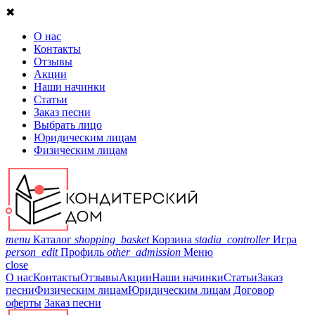
✖
О нас
Контакты
Отзывы
Акции
Наши начинки
Статьи
Заказ песни
Выбрать лицо
Юридическим лицам
Физическим лицам
menu
Каталог
shopping_basket
Корзина
stadia_controller
Игра
person_edit
Профиль
other_admission
Меню
close
О нас
Контакты
Отзывы
Акции
Наши начинки
Статьи
Заказ
песни
Физическим лицам
Юридическим лицам
Договор
оферты
Заказ песни