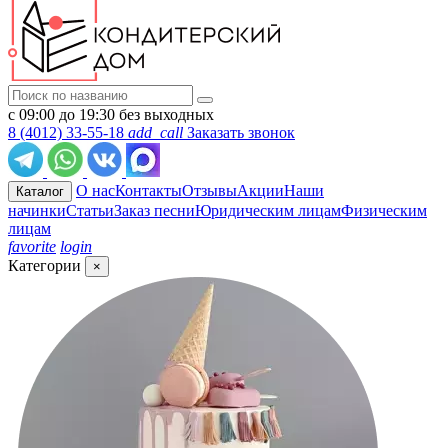
с 09:00 до 19:30 без выходных
8 (4012) 33-55-18
add_call
Заказать звонок
О нас
Контакты
Отзывы
Акции
Наши
Каталог
начинки
Статьи
Заказ песни
Юридическим лицам
Физическим
лицам
favorite
login
Категории
×