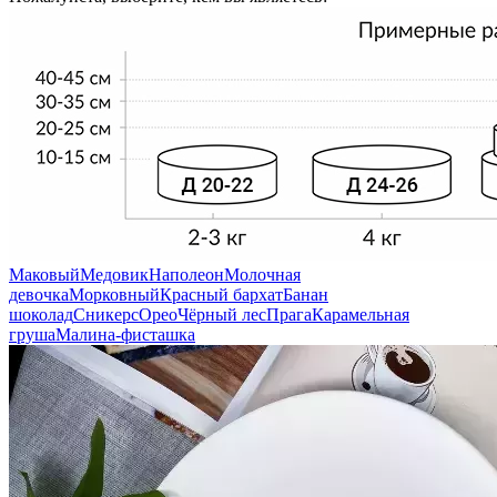
Маковый
Медовик
Наполеон
Молочная
девочка
Морковный
Красный бархат
Банан
шоколад
Сникерс
Орео
Чёрный лес
Прага
Карамельная
груша
Малина-фисташка