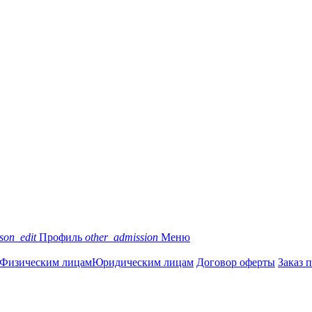
son_edit
Профиль
other_admission
Меню
Физическим лицам
Юридическим лицам
Договор оферты
Заказ 