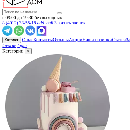
с 09:00 до 19:30 без выходных
8 (4012) 33-55-18
add_call
Заказать звонок
О нас
Контакты
Отзывы
Акции
Наши начинки
Статьи
З
Каталог
favorite
login
Категории
×