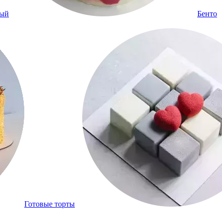
ный
Бенто
Готовые торты