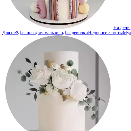
На день
Для неё
Для него
Для мальчика
Для девочки
Недорогие торты
Мул