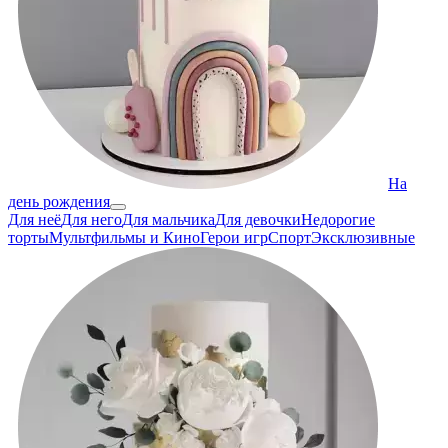
На
день рождения
Для неё
Для него
Для мальчика
Для девочки
Недорогие
торты
Мультфильмы и Кино
Герои игр
Спорт
Эксклюзивные