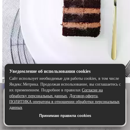
Уведомление об использовании cookies
Сайт использует необходимые для работы cookies, в том числе
Прага
Яндекс.Метрика. Продолжая использование, вы соглашаетесь с
Выбрать
их применением. Подробнее в правилах
Согласие на
Описание:
Удобнее в приложении
обработку персональных данных
,
Договор-оферта
,
Скачайте приложение — быстрее и комфортнее,
Торт «Прага» — шоколадный шедевр для истинных гурманов.
ПОЛИТИКА оператора в отношении обработки персональных
чем через сайт.
Воздушный бисквит, щедро пропитанный ароматным
данных
шоколадным сиропом, дарит глубину и насыщенность. А
Принимаю правила cookies
Скачать в Google Play
нежный сливочно-шоколадный крем обволакивает язык,
создавая идеальную гармонию. Каждый кусочек — это
мгновение чистого наслаждения, которое хочется продлить