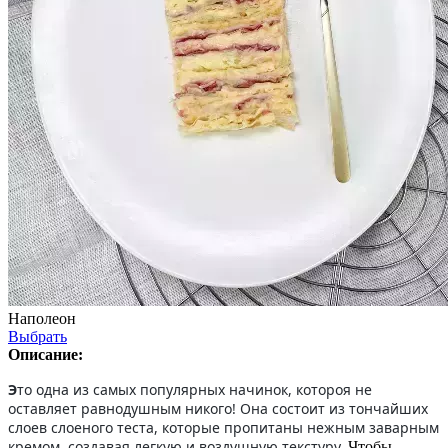
Наполеон
Выбрать
Описание:
Э
то одна из самых популярных начинок, котороя не
оставляет равнодушным никого! Она состоит из тончайших
слоев слоеного теста, которые пропитаны нежным заварным
кремом, создавая легкую и воздушную текстуру.
Чтобы