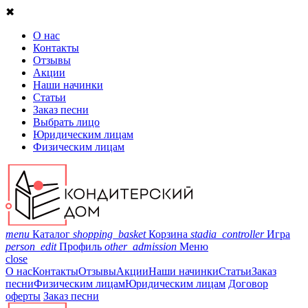
✖
О нас
Контакты
Отзывы
Акции
Наши начинки
Статьи
Заказ песни
Выбрать лицо
Юридическим лицам
Физическим лицам
menu
Каталог
shopping_basket
Корзина
stadia_controller
Игра
person_edit
Профиль
other_admission
Меню
close
О нас
Контакты
Отзывы
Акции
Наши начинки
Статьи
Заказ
песни
Физическим лицам
Юридическим лицам
Договор
оферты
Заказ песни