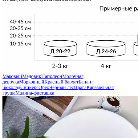
Маковый
Медовик
Наполеон
Молочная
девочка
Морковный
Красный бархат
Банан
шоколад
Сникерс
Орео
Чёрный лес
Прага
Карамельная
груша
Малина-фисташка