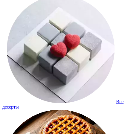
Все
десерты