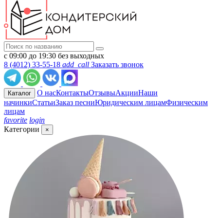
с 09:00 до 19:30 без выходных
8 (4012) 33-55-18
add_call
Заказать звонок
О нас
Контакты
Отзывы
Акции
Наши
Каталог
начинки
Статьи
Заказ песни
Юридическим лицам
Физическим
лицам
favorite
login
Категории
×