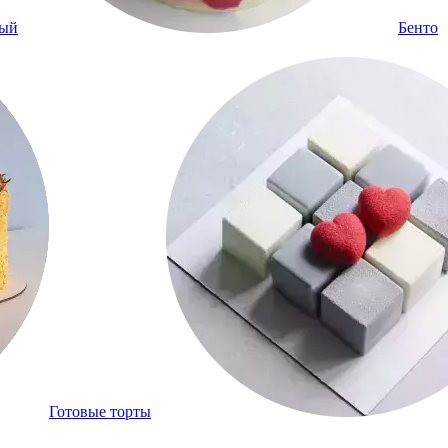
ный
Бенто
Готовые торты