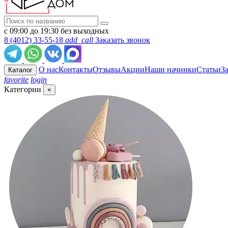
с 09:00 до 19:30 без выходных
8 (4012) 33-55-18
add_call
Заказать звонок
О нас
Контакты
Отзывы
Акции
Наши начинки
Статьи
З
Каталог
favorite
login
Категории
×