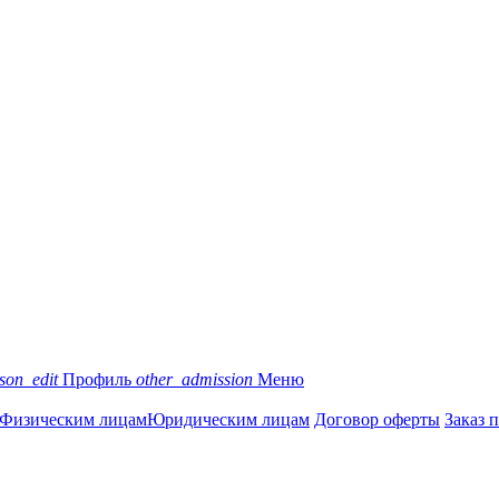
son_edit
Профиль
other_admission
Меню
Физическим лицам
Юридическим лицам
Договор оферты
Заказ 