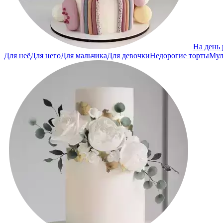
На день
Для неё
Для него
Для мальчика
Для девочки
Недорогие торты
Мул