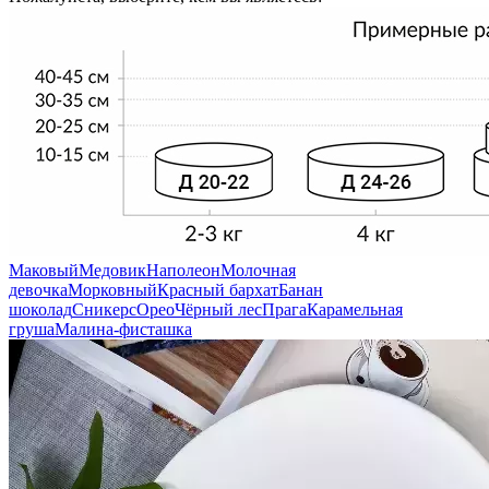
Маковый
Медовик
Наполеон
Молочная
девочка
Морковный
Красный бархат
Банан
шоколад
Сникерс
Орео
Чёрный лес
Прага
Карамельная
груша
Малина-фисташка