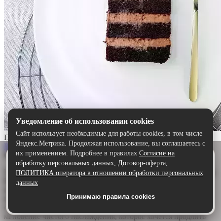
Уведомление об использовании cookies
Сайт использует необходимые для работы cookies, в том числе
Прага
Яндекс.Метрика. Продолжая использование, вы соглашаетесь с
Выбрать
их применением. Подробнее в правилах
Согласие на
Описание:
Удобнее в приложении
обработку персональных данных
,
Договор-оферта
,
Скачайте приложение — быстрее и комфортнее,
Торт «Прага» — шоколадный шедевр для истинных гурманов.
ПОЛИТИКА оператора в отношении обработки персональных
чем через сайт.
Воздушный бисквит, щедро пропитанный ароматным
данных
шоколадным сиропом, дарит глубину и насыщенность. А
Принимаю правила cookies
Скачать в Google Play
нежный сливочно-шоколадный крем обволакивает язык,
создавая идеальную гармонию. Каждый кусочек — это
мгновение чистого наслаждения, которое хочется продлить