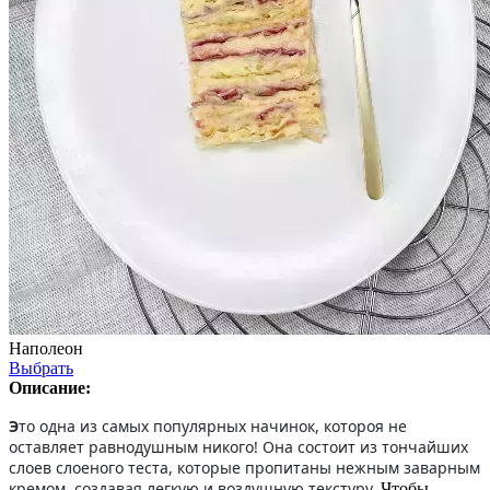
Наполеон
Выбрать
Описание:
Э
то одна из самых популярных начинок, котороя не
оставляет равнодушным никого! Она состоит из тончайших
слоев слоеного теста, которые пропитаны нежным заварным
кремом, создавая легкую и воздушную текстуру.
Чтобы