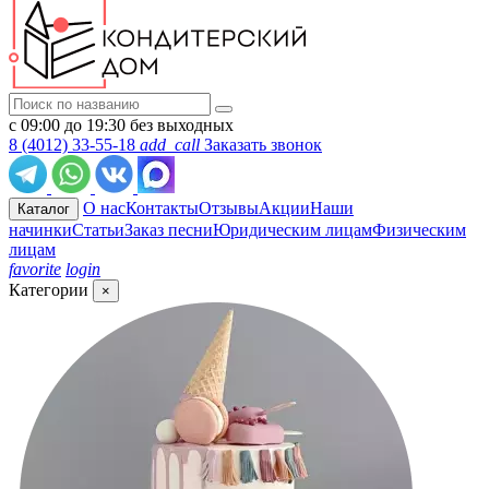
с 09:00 до 19:30 без выходных
8 (4012) 33-55-18
add_call
Заказать звонок
О нас
Контакты
Отзывы
Акции
Наши
Каталог
начинки
Статьи
Заказ песни
Юридическим лицам
Физическим
лицам
favorite
login
Категории
×