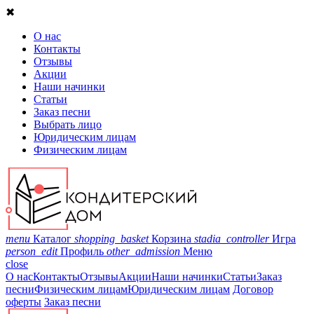
✖
О нас
Контакты
Отзывы
Акции
Наши начинки
Статьи
Заказ песни
Выбрать лицо
Юридическим лицам
Физическим лицам
menu
Каталог
shopping_basket
Корзина
stadia_controller
Игра
person_edit
Профиль
other_admission
Меню
close
О нас
Контакты
Отзывы
Акции
Наши начинки
Статьи
Заказ
песни
Физическим лицам
Юридическим лицам
Договор
оферты
Заказ песни