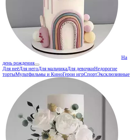
На
день рождения
Для неё
Для него
Для мальчика
Для девочки
Недорогие
торты
Мультфильмы и Кино
Герои игр
Спорт
Эксклюзивные