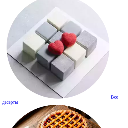
Все
десерты