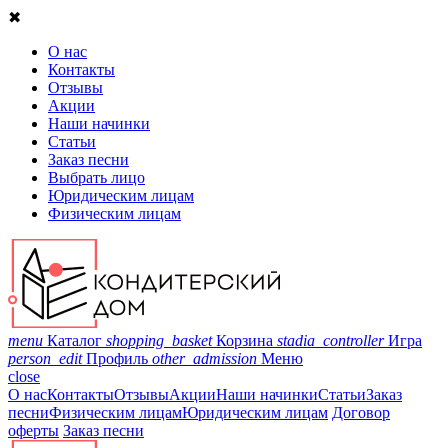
✖
О нас
Контакты
Отзывы
Акции
Наши начинки
Статьи
Заказ песни
Выбрать лицо
Юридическим лицам
Физическим лицам
menu
Каталог
shopping_basket
Корзина
stadia_controller
Игра
person_edit
Профиль
other_admission
Меню
close
О нас
Контакты
Отзывы
Акции
Наши начинки
Статьи
Заказ
песни
Физическим лицам
Юридическим лицам
Договор
оферты
Заказ песни