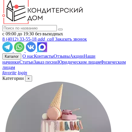
с 09:00 до 19:30 без выходных
8 (4012) 33-55-18
add_call
Заказать звонок
О нас
Контакты
Отзывы
Акции
Наши
Каталог
начинки
Статьи
Заказ песни
Юридическим лицам
Физическим
лицам
favorite
login
Категории
×