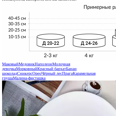
Маковый
Медовик
Наполеон
Молочная
девочка
Морковный
Красный бархат
Банан
шоколад
Сникерс
Орео
Чёрный лес
Прага
Карамельная
груша
Малина-фисташка