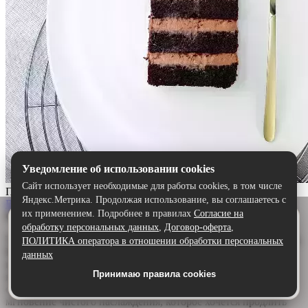
Уведомление об использовании cookies
Сайт использует необходимые для работы cookies, в том числе
Прага
Яндекс.Метрика. Продолжая использование, вы соглашаетесь с
Выбрать
их применением. Подробнее в правилах
Согласие на
Описание:
Удобнее в приложении
обработку персональных данных
,
Договор-оферта
,
Скачайте приложение — быстрее и комфортнее,
Торт «Прага» — шоколадный шедевр для истинных гурманов.
ПОЛИТИКА оператора в отношении обработки персональных
чем через сайт.
Воздушный бисквит, щедро пропитанный ароматным
данных
шоколадным сиропом, дарит глубину и насыщенность. А
Принимаю правила cookies
Скачать в Google Play
нежный сливочно-шоколадный крем обволакивает язык,
создавая идеальную гармонию. Каждый кусочек — это
мгновение чистого наслаждения, которое хочется продлить