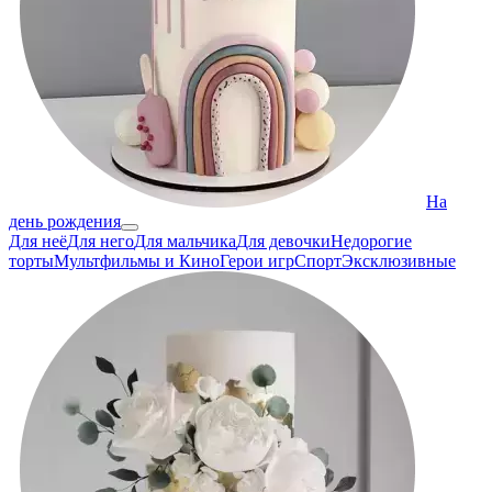
На
день рождения
Для неё
Для него
Для мальчика
Для девочки
Недорогие
торты
Мультфильмы и Кино
Герои игр
Спорт
Эксклюзивные