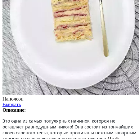
Наполеон
Выбрать
Описание:
Э
то одна из самых популярных начинок, котороя не
оставляет равнодушным никого! Она состоит из тончайших
слоев слоеного теста, которые пропитаны нежным заварным
кремом, создавая легкую и воздушную текстуру.
Чтобы