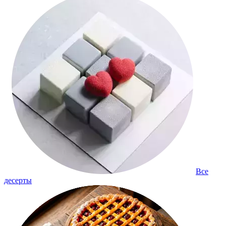
Все
десерты