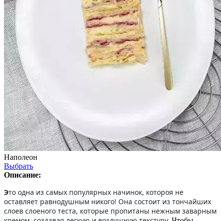
Наполеон
Выбрать
Описание:
Э
то одна из самых популярных начинок, котороя не
оставляет равнодушным никого! Она состоит из тончайших
слоев слоеного теста, которые пропитаны нежным заварным
кремом, создавая легкую и воздушную текстуру.
Чтобы