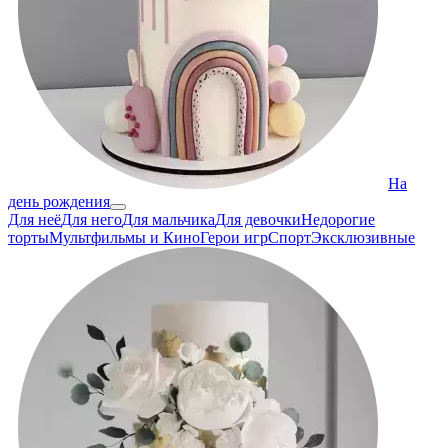
На
день рождения
Для неё
Для него
Для мальчика
Для девочки
Недорогие
торты
Мультфильмы и Кино
Герои игр
Спорт
Эксклюзивные