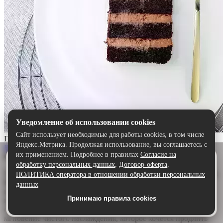
Уведомление об использовании cookies
Сайт использует необходимые для работы cookies, в том числе
Прага
Яндекс.Метрика. Продолжая использование, вы соглашаетесь с
Выбрать
их применением. Подробнее в правилах
Согласие на
Описание:
Удобнее в приложении
обработку персональных данных
,
Договор-оферта
,
Скачайте приложение — быстрее и комфортнее,
Торт «Прага» — шоколадный шедевр для истинных гурманов.
ПОЛИТИКА оператора в отношении обработки персональных
чем через сайт.
Воздушный бисквит, щедро пропитанный ароматным
данных
шоколадным сиропом, дарит глубину и насыщенность. А
Принимаю правила cookies
Скачать в Google Play
нежный сливочно-шоколадный крем обволакивает язык,
создавая идеальную гармонию. Каждый кусочек — это
мгновение чистого наслаждения, которое хочется продлить