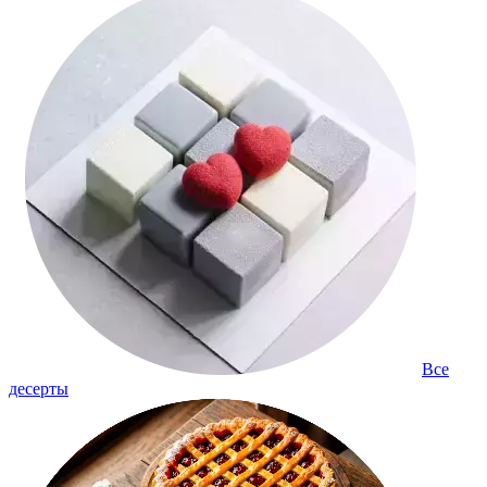
Все
десерты