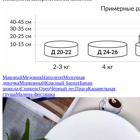
Маковый
Медовик
Наполеон
Молочная
девочка
Морковный
Красный бархат
Банан
шоколад
Сникерс
Орео
Чёрный лес
Прага
Карамельная
груша
Малина-фисташка