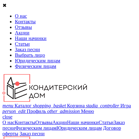
✖
О нас
Контакты
Отзывы
Акции
Наши начинки
Статьи
Заказ песни
Выбрать лицо
Юридическим лицам
Физическим лицам
menu
Каталог
shopping_basket
Корзина
stadia_controller
Игра
person_edit
Профиль
other_admission
Меню
close
О нас
Контакты
Отзывы
Акции
Наши начинки
Статьи
Заказ
песни
Физическим лицам
Юридическим лицам
Договор
оферты
Заказ песни