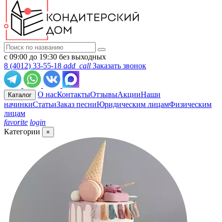
с 09:00 до 19:30 без выходных
8 (4012) 33-55-18
add_call
Заказать звонок
О нас
Контакты
Отзывы
Акции
Наши
Каталог
начинки
Статьи
Заказ песни
Юридическим лицам
Физическим
лицам
favorite
login
Категории
×