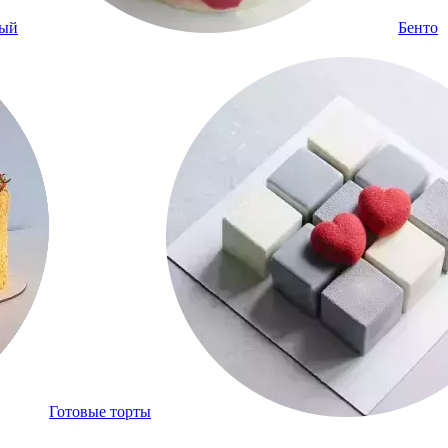
ный
Бенто
Готовые торты