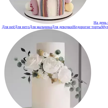
На день
Для неё
Для него
Для мальчика
Для девочки
Недорогие торты
Мул