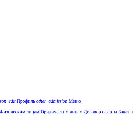
son_edit
Профиль
other_admission
Меню
Физическим лицам
Юридическим лицам
Договор оферты
Заказ 