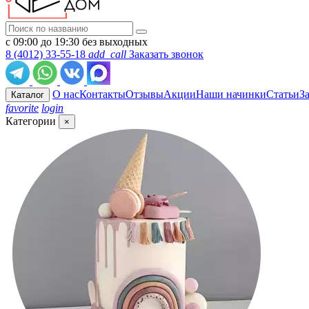
с 09:00 до 19:30 без выходных
8 (4012) 33-55-18
add_call
Заказать звонок
О нас
Контакты
Отзывы
Акции
Наши начинки
Статьи
З
Каталог
favorite
login
Категории
×