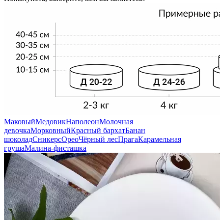
Маковый
Медовик
Наполеон
Молочная
девочка
Морковный
Красный бархат
Банан
шоколад
Сникерс
Орео
Чёрный лес
Прага
Карамельная
груша
Малина-фисташка