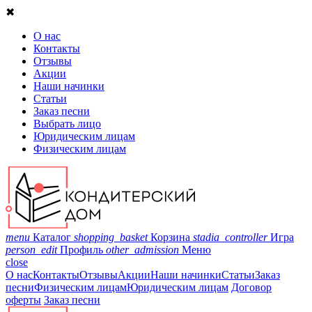
✖
О нас
Контакты
Отзывы
Акции
Наши начинки
Статьи
Заказ песни
Выбрать лицо
Юридическим лицам
Физическим лицам
menu
Каталог
shopping_basket
Корзина
stadia_controller
Игра
person_edit
Профиль
other_admission
Меню
close
О нас
Контакты
Отзывы
Акции
Наши начинки
Статьи
Заказ
песни
Физическим лицам
Юридическим лицам
Договор
оферты
Заказ песни