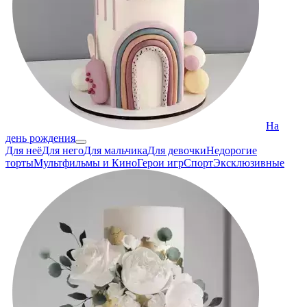
На
день рождения
Для неё
Для него
Для мальчика
Для девочки
Недорогие
торты
Мультфильмы и Кино
Герои игр
Спорт
Эксклюзивные