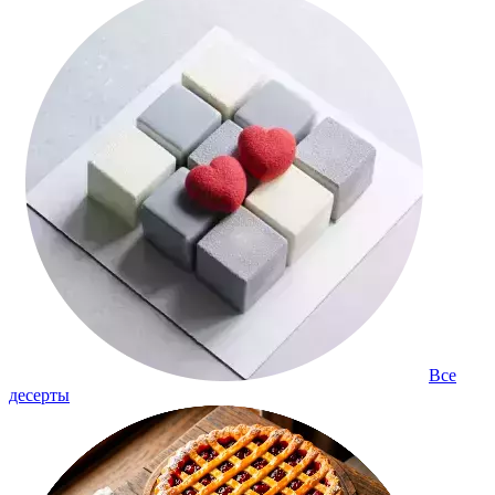
Все
десерты