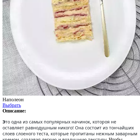
Наполеон
Выбрать
Описание:
Э
то одна из самых популярных начинок, котороя не
оставляет равнодушным никого! Она состоит из тончайших
слоев слоеного теста, которые пропитаны нежным заварным
кремом, создавая легкую и воздушную текстуру.
Чтобы