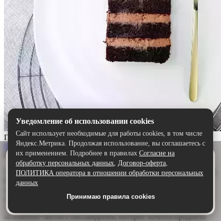
Уведомление об использовании cookies
Сайт использует необходимые для работы cookies, в том числе
Прага
Яндекс.Метрика. Продолжая использование, вы соглашаетесь с
Выбрать
их применением. Подробнее в правилах
Согласие на
Описание:
Удобнее в приложении
обработку персональных данных
,
Договор-оферта
,
Скачайте приложение — быстрее и комфортнее,
Торт «Прага» — шоколадный шедевр для истинных гурманов.
ПОЛИТИКА оператора в отношении обработки персональных
чем через сайт.
Воздушный бисквит, щедро пропитанный ароматным
данных
шоколадным сиропом, дарит глубину и насыщенность. А
Принимаю правила cookies
Скачать в Google Play
нежный сливочно-шоколадный крем обволакивает язык,
создавая идеальную гармонию. Каждый кусочек — это
мгновение чистого наслаждения, которое хочется продлить