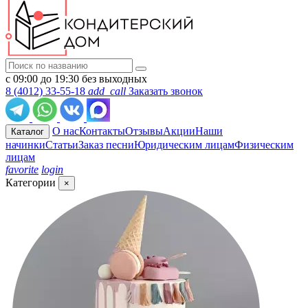
с 09:00 до 19:30 без выходных
8 (4012) 33-55-18
add_call
Заказать звонок
О нас
Контакты
Отзывы
Акции
Наши
Каталог
начинки
Статьи
Заказ песни
Юридическим лицам
Физическим
лицам
favorite
login
Категории
×