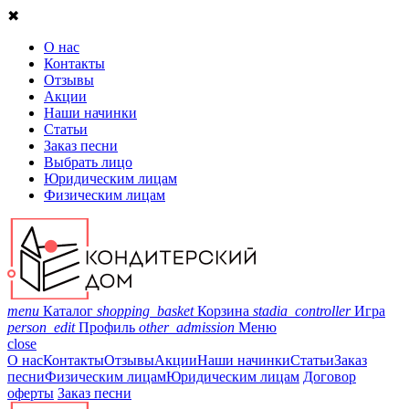
✖
О нас
Контакты
Отзывы
Акции
Наши начинки
Статьи
Заказ песни
Выбрать лицо
Юридическим лицам
Физическим лицам
menu
Каталог
shopping_basket
Корзина
stadia_controller
Игра
person_edit
Профиль
other_admission
Меню
close
О нас
Контакты
Отзывы
Акции
Наши начинки
Статьи
Заказ
песни
Физическим лицам
Юридическим лицам
Договор
оферты
Заказ песни