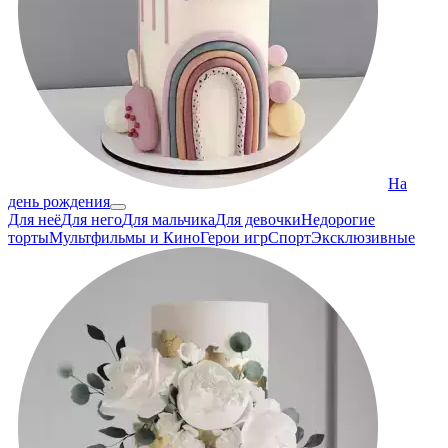
На
день рождения
Для неё
Для него
Для мальчика
Для девочки
Недорогие
торты
Мультфильмы и Кино
Герои игр
Спорт
Эксклюзивные