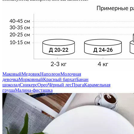
Маковый
Медовик
Наполеон
Молочная
девочка
Морковный
Красный бархат
Банан
шоколад
Сникерс
Орео
Чёрный лес
Прага
Карамельная
груша
Малина-фисташка