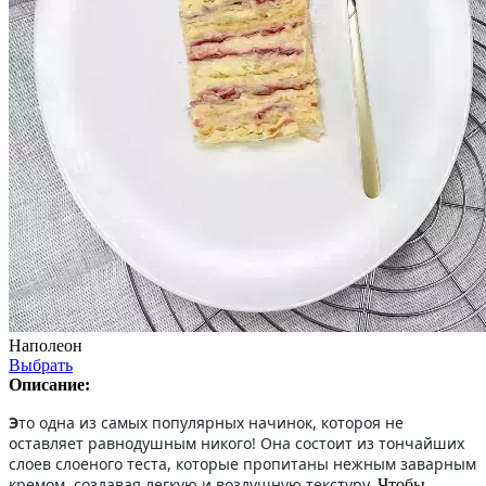
Наполеон
Выбрать
Описание:
Э
то одна из самых популярных начинок, котороя не
оставляет равнодушным никого! Она состоит из тончайших
слоев слоеного теста, которые пропитаны нежным заварным
кремом, создавая легкую и воздушную текстуру.
Чтобы