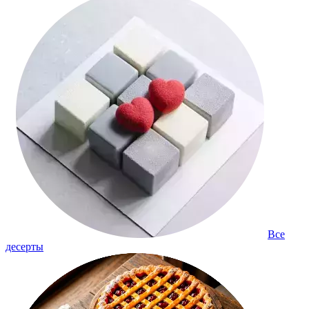
Все
десерты