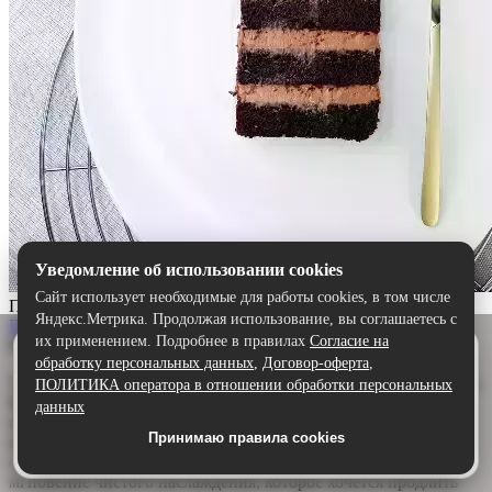
Уведомление об использовании cookies
Сайт использует необходимые для работы cookies, в том числе
Прага
Яндекс.Метрика. Продолжая использование, вы соглашаетесь с
Выбрать
их применением. Подробнее в правилах
Согласие на
Описание:
Удобнее в приложении
обработку персональных данных
,
Договор-оферта
,
Скачайте приложение — быстрее и комфортнее,
Торт «Прага» — шоколадный шедевр для истинных гурманов.
ПОЛИТИКА оператора в отношении обработки персональных
чем через сайт.
Воздушный бисквит, щедро пропитанный ароматным
данных
шоколадным сиропом, дарит глубину и насыщенность. А
Принимаю правила cookies
Скачать в Google Play
нежный сливочно-шоколадный крем обволакивает язык,
создавая идеальную гармонию. Каждый кусочек — это
мгновение чистого наслаждения, которое хочется продлить