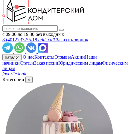
с 09:00 до 19:30 без выходных
8 (4012) 33-55-18
add_call
Заказать звонок
О нас
Контакты
Отзывы
Акции
Наши
Каталог
начинки
Статьи
Заказ песни
Юридическим лицам
Физическим
лицам
favorite
login
Категории
×