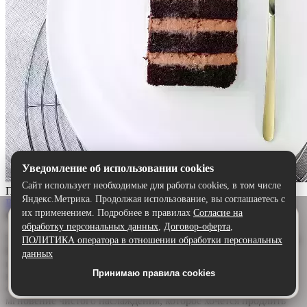
Уведомление об использовании cookies
Сайт использует необходимые для работы cookies, в том числе
Прага
Яндекс.Метрика. Продолжая использование, вы соглашаетесь с
Выбрать
их применением. Подробнее в правилах
Согласие на
Описание:
Удобнее в приложении
обработку персональных данных
,
Договор-оферта
,
Скачайте приложение — быстрее и комфортнее,
Торт «Прага» — шоколадный шедевр для истинных гурманов.
ПОЛИТИКА оператора в отношении обработки персональных
чем через сайт.
Воздушный бисквит, щедро пропитанный ароматным
данных
шоколадным сиропом, дарит глубину и насыщенность. А
Принимаю правила cookies
Скачать в Google Play
нежный сливочно-шоколадный крем обволакивает язык,
создавая идеальную гармонию. Каждый кусочек — это
мгновение чистого наслаждения, которое хочется продлить