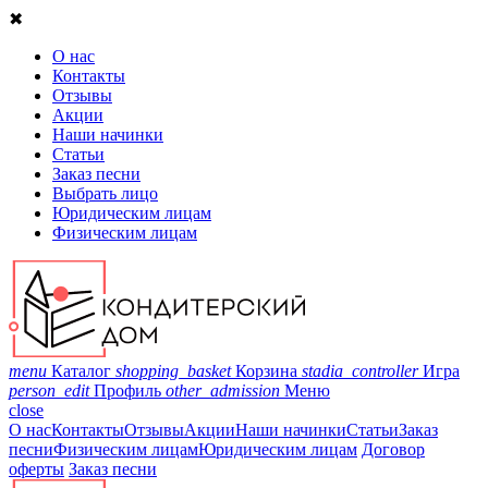
✖
О нас
Контакты
Отзывы
Акции
Наши начинки
Статьи
Заказ песни
Выбрать лицо
Юридическим лицам
Физическим лицам
menu
Каталог
shopping_basket
Корзина
stadia_controller
Игра
person_edit
Профиль
other_admission
Меню
close
О нас
Контакты
Отзывы
Акции
Наши начинки
Статьи
Заказ
песни
Физическим лицам
Юридическим лицам
Договор
оферты
Заказ песни