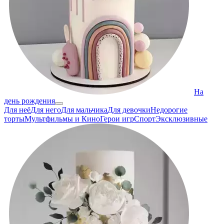
На
день рождения
Для неё
Для него
Для мальчика
Для девочки
Недорогие
торты
Мультфильмы и Кино
Герои игр
Спорт
Эксклюзивные