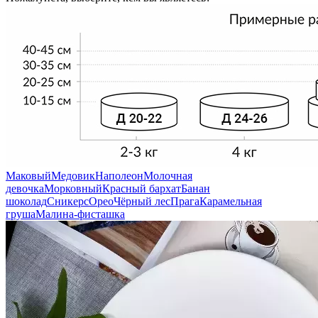
Маковый
Медовик
Наполеон
Молочная
девочка
Морковный
Красный бархат
Банан
шоколад
Сникерс
Орео
Чёрный лес
Прага
Карамельная
груша
Малина-фисташка