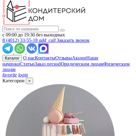
с 09:00 до 19:30 без выходных
8 (4012) 33-55-18
add_call
Заказать звонок
О нас
Контакты
Отзывы
Акции
Наши
Каталог
начинки
Статьи
Заказ песни
Юридическим лицам
Физическим
лицам
favorite
login
Категории
×