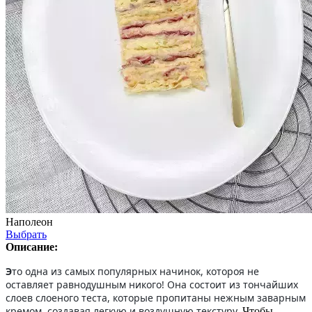
Наполеон
Выбрать
Описание:
Э
то одна из самых популярных начинок, котороя не
оставляет равнодушным никого! Она состоит из тончайших
слоев слоеного теста, которые пропитаны нежным заварным
кремом, создавая легкую и воздушную текстуру.
Чтобы