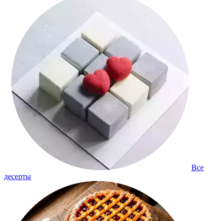
Все
десерты