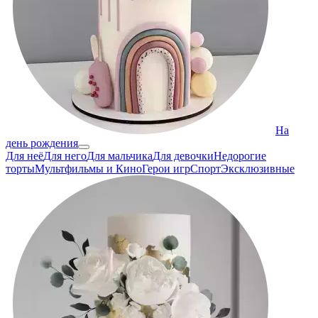
На
день рождения
Для неё
Для него
Для мальчика
Для девочки
Недорогие
торты
Мультфильмы и Кино
Герои игр
Спорт
Эксклюзивные