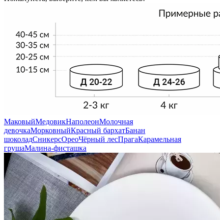
Маковый
Медовик
Наполеон
Молочная
девочка
Морковный
Красный бархат
Банан
шоколад
Сникерс
Орео
Чёрный лес
Прага
Карамельная
груша
Малина-фисташка