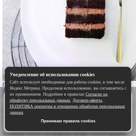
Уведомление об использовании cookies
Сайт использует необходимые для работы cookies, в том числе
Прага
Яндекс.Метрика. Продолжая использование, вы соглашаетесь с
Выбрать
их применением. Подробнее в правилах
Согласие на
Описание:
Удобнее в приложении
обработку персональных данных
,
Договор-оферта
,
Скачайте приложение — быстрее и комфортнее,
Торт «Прага» — шоколадный шедевр для истинных гурманов.
ПОЛИТИКА оператора в отношении обработки персональных
чем через сайт.
Воздушный бисквит, щедро пропитанный ароматным
данных
шоколадным сиропом, дарит глубину и насыщенность. А
Принимаю правила cookies
Скачать в Google Play
нежный сливочно-шоколадный крем обволакивает язык,
создавая идеальную гармонию. Каждый кусочек — это
мгновение чистого наслаждения, которое хочется продлить