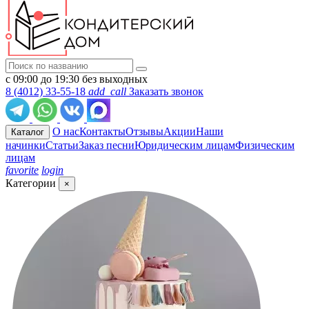
с 09:00 до 19:30 без выходных
8 (4012) 33-55-18
add_call
Заказать звонок
О нас
Контакты
Отзывы
Акции
Наши
Каталог
начинки
Статьи
Заказ песни
Юридическим лицам
Физическим
лицам
favorite
login
Категории
×