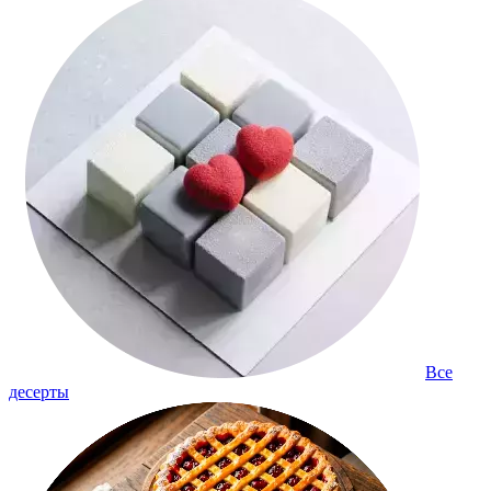
Все
десерты