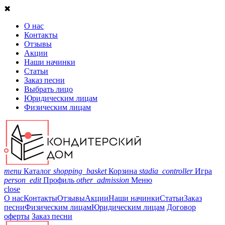
✖
О нас
Контакты
Отзывы
Акции
Наши начинки
Статьи
Заказ песни
Выбрать лицо
Юридическим лицам
Физическим лицам
menu
Каталог
shopping_basket
Корзина
stadia_controller
Игра
person_edit
Профиль
other_admission
Меню
close
О нас
Контакты
Отзывы
Акции
Наши начинки
Статьи
Заказ
песни
Физическим лицам
Юридическим лицам
Договор
оферты
Заказ песни