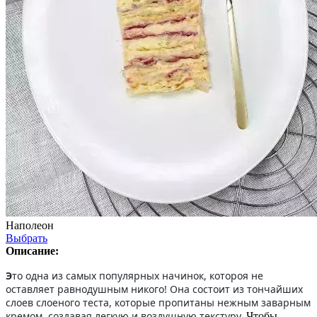
Наполеон
Выбрать
Описание:
Э
то одна из самых популярных начинок, котороя не
оставляет равнодушным никого! Она состоит из тончайших
слоев слоеного теста, которые пропитаны нежным заварным
кремом, создавая легкую и воздушную текстуру.
Чтобы