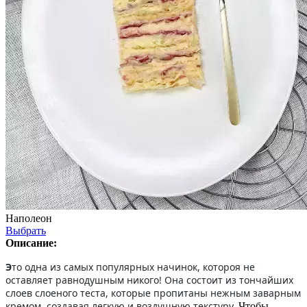
Наполеон
Выбрать
Описание:
Э
то одна из самых популярных начинок, котороя не
оставляет равнодушным никого! Она состоит из тончайших
слоев слоеного теста, которые пропитаны нежным заварным
кремом, создавая легкую и воздушную текстуру.
Чтобы