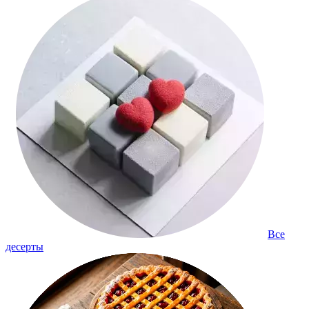
Все
десерты