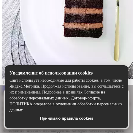
Уведомление об использовании cookies
Сайт использует необходимые для работы cookies, в том числе
Прага
Яндекс.Метрика. Продолжая использование, вы соглашаетесь с
Выбрать
их применением. Подробнее в правилах
Согласие на
Описание:
Удобнее в приложении
обработку персональных данных
,
Договор-оферта
,
Скачайте приложение — быстрее и комфортнее,
Торт «Прага» — шоколадный шедевр для истинных гурманов.
ПОЛИТИКА оператора в отношении обработки персональных
чем через сайт.
Воздушный бисквит, щедро пропитанный ароматным
данных
шоколадным сиропом, дарит глубину и насыщенность. А
Принимаю правила cookies
Скачать в Google Play
нежный сливочно-шоколадный крем обволакивает язык,
создавая идеальную гармонию. Каждый кусочек — это
мгновение чистого наслаждения, которое хочется продлить