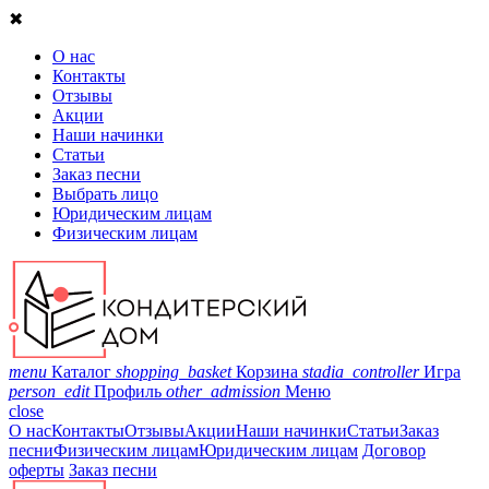
✖
О нас
Контакты
Отзывы
Акции
Наши начинки
Статьи
Заказ песни
Выбрать лицо
Юридическим лицам
Физическим лицам
menu
Каталог
shopping_basket
Корзина
stadia_controller
Игра
person_edit
Профиль
other_admission
Меню
close
О нас
Контакты
Отзывы
Акции
Наши начинки
Статьи
Заказ
песни
Физическим лицам
Юридическим лицам
Договор
оферты
Заказ песни