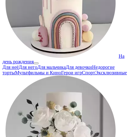
На
день рождения
Для неё
Для него
Для мальчика
Для девочки
Недорогие
торты
Мультфильмы и Кино
Герои игр
Спорт
Эксклюзивные