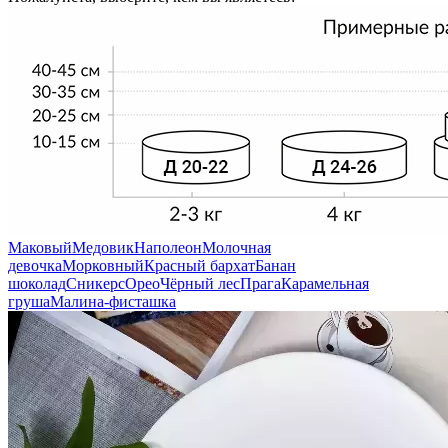
Маковый
Медовик
Наполеон
Молочная
девочка
Морковный
Красный бархат
Банан
шоколад
Сникерс
Орео
Чёрный лес
Прага
Карамельная
груша
Малина-фисташка