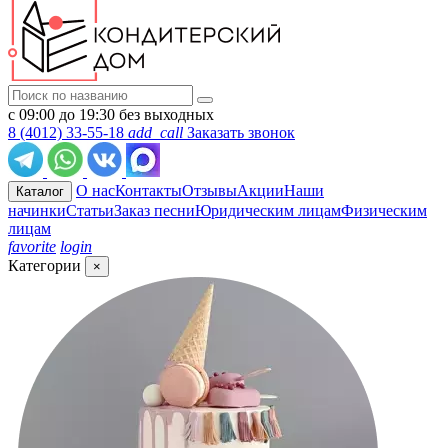
с 09:00 до 19:30 без выходных
8 (4012) 33-55-18
add_call
Заказать звонок
О нас
Контакты
Отзывы
Акции
Наши
Каталог
начинки
Статьи
Заказ песни
Юридическим лицам
Физическим
лицам
favorite
login
Категории
×