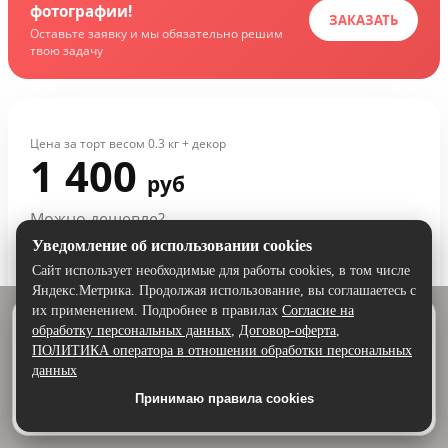
фотографии!
ЗАКАЗАТЬ
Оставьте заявку и мы обязательно решим
твою задачу
Цена за торт весом 0.3 кг + декор
1 400
руб
Можно дешевле?
Уведомление об использовании cookies
Сайт использует необходимые для работы cookies, в том числе
Добавить в корзину
Яндекс.Метрика. Продолжая использование, вы соглашаетесь с
их применением. Подробнее в правилах
Согласие на
Удобнее в приложении
обработку персональных данных
,
Договор-оферта
,
Скачайте приложение — быстрее и комфортнее,
🚚
Условия доставки
ПОЛИТИКА оператора в отношении обработки персональных
▼
чем через сайт.
данных
Оформление минимум за 24 часа.
Принимаю правила cookies
Скачать в Google Play
💳
Условия оплаты
▼
Самовывоз ежедневно с 09:00 до 19:30.
Доставка по тарифу Яндекс Доставки.
100% предоплата после оформления заказа с учётом стоимости