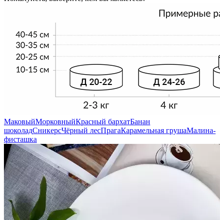
Маковый
Морковный
Красный бархат
Банан
шоколад
Сникерс
Чёрный лес
Прага
Карамельная груша
Малина-
фисташка