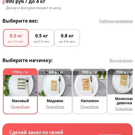
₽
890
руб / до 4 кг
Декор и фигурки входят в цену
Выберите вес:
Таблица размеров
0.3 кг
0.5 кг
0.8 кг
на 1-2 чел.
на 2-3 чел.
на 3-4 чел.
Выберите начинку:
Все начинки
1700 р / кг
1800 р / кг
1900 р / кг
1900 р / кг
Молочная
Маковый
Медовик
Наполеон
девочка
Подробнее
Подробнее
Подробнее
Подробнее
Сделай заказ по своей