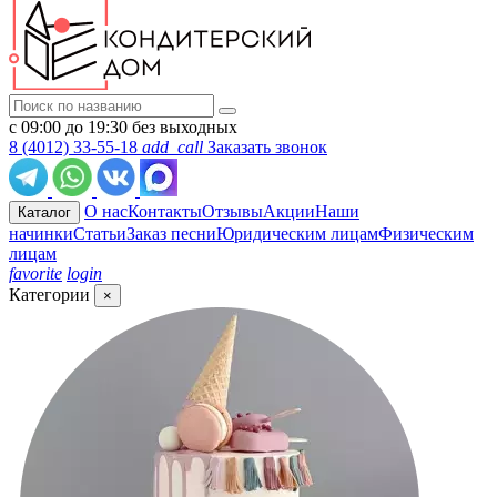
с 09:00 до 19:30 без выходных
8 (4012) 33-55-18
add_call
Заказать звонок
О нас
Контакты
Отзывы
Акции
Наши
Каталог
начинки
Статьи
Заказ песни
Юридическим лицам
Физическим
лицам
favorite
login
Категории
×