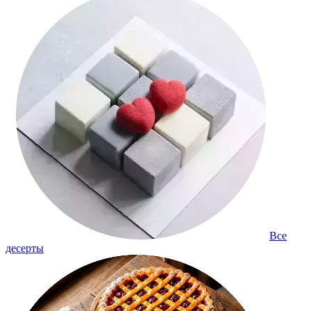
Все
десерты