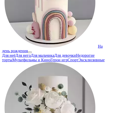
На
день рождения
Для неё
Для него
Для мальчика
Для девочки
Недорогие
торты
Мультфильмы и Кино
Герои игр
Спорт
Эксклюзивные