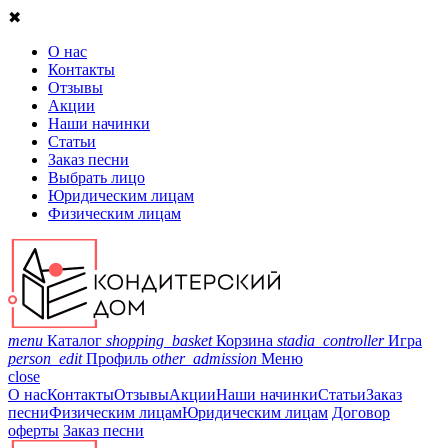
✖
О нас
Контакты
Отзывы
Акции
Наши начинки
Статьи
Заказ песни
Выбрать лицо
Юридическим лицам
Физическим лицам
menu
Каталог
shopping_basket
Корзина
stadia_controller
Игра
person_edit
Профиль
other_admission
Меню
close
О нас
Контакты
Отзывы
Акции
Наши начинки
Статьи
Заказ
песни
Физическим лицам
Юридическим лицам
Договор
оферты
Заказ песни