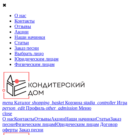
✖
О нас
Контакты
Отзывы
Акции
Наши начинки
Статьи
Заказ песни
Выбрать лицо
Юридическим лицам
Физическим лицам
menu
Каталог
shopping_basket
Корзина
stadia_controller
Игра
person_edit
Профиль
other_admission
Меню
close
О нас
Контакты
Отзывы
Акции
Наши начинки
Статьи
Заказ
песни
Физическим лицам
Юридическим лицам
Договор
оферты
Заказ песни