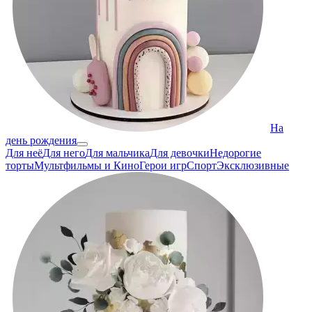
На
день рождения
Для неё
Для него
Для мальчика
Для девочки
Недорогие
торты
Мультфильмы и Кино
Герои игр
Спорт
Эксклюзивные