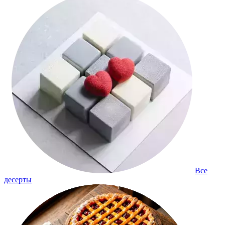
Все
десерты