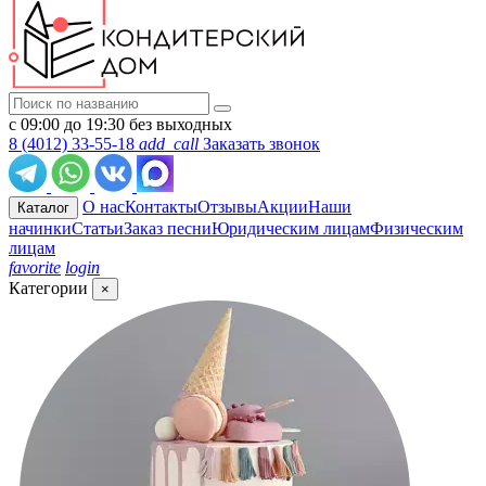
с 09:00 до 19:30 без выходных
8 (4012) 33-55-18
add_call
Заказать звонок
О нас
Контакты
Отзывы
Акции
Наши
Каталог
начинки
Статьи
Заказ песни
Юридическим лицам
Физическим
лицам
favorite
login
Категории
×