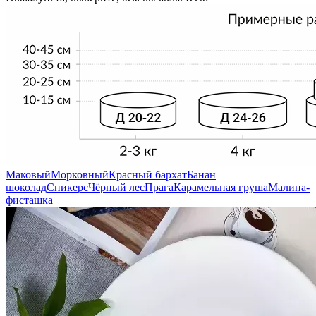
Маковый
Морковный
Красный бархат
Банан
шоколад
Сникерс
Чёрный лес
Прага
Карамельная груша
Малина-
фисташка