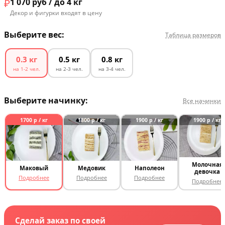
₽
1 070
руб / до 4 кг
Декор и фигурки входят в цену
Выберите вес:
Таблица размеров
0.3 кг
0.5 кг
0.8 кг
на 1-2 чел.
на 2-3 чел.
на 3-4 чел.
Выберите начинку:
Все начинки
1700 р / кг
1800 р / кг
1900 р / кг
1900 р / кг
Молочная
Маковый
Медовик
Наполеон
девочка
Подробнее
Подробнее
Подробнее
Подробнее
Сделай заказ по своей