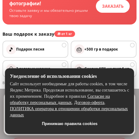
фотографии!
ЗАКАЗАТЬ
Оставьте заявку и мы обязательно решим
твою задачу
Ваш подарок к заказу
🎁 от 1 кг
✓
✓
🎵
🎂
Подарок песня
+500 гр в подарок
✓
✓
🎈
🎂
3 гелевых шарика
Скидка 10% на торт 1 кг
Уведомление об использовании cookies
Выбранную вами акцию рассчитает менеджер после оформления заказа.
Сайт использует необходимые для работы cookies, в том числе
Яндекс.Метрика. Продолжая использование, вы соглашаетесь с
их применением. Подробнее в правилах
Согласие на
Удобнее в приложении
обработку персональных данных
,
Договор-оферта
,
Цена за торт весом 0.3 кг + декор
Скачайте приложение — быстрее и комфортнее,
ПОЛИТИКА оператора в отношении обработки персональных
1 580
чем через сайт.
данных
руб
Принимаю правила cookies
Скачать в Google Play
Можно дешевле?