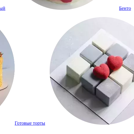
ный
Бенто
Готовые торты