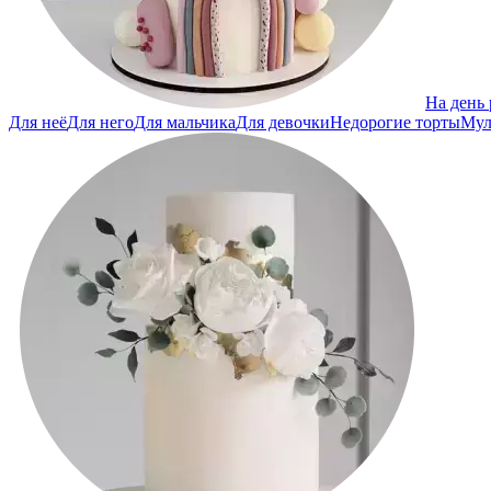
На день
Для неё
Для него
Для мальчика
Для девочки
Недорогие торты
Мул