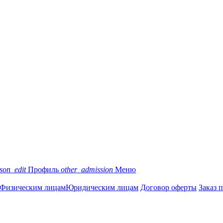
son_edit
Профиль
other_admission
Меню
Физическим лицам
Юридическим лицам
Договор оферты
Заказ 