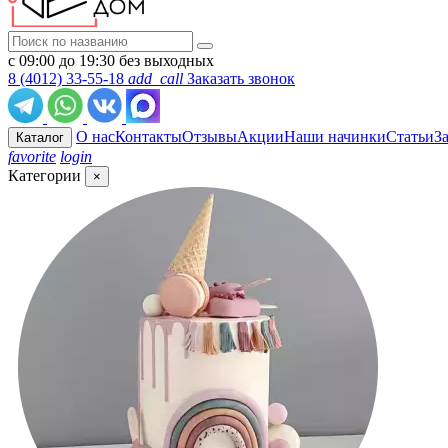
с 09:00 до 19:30 без выходных
8 (4012) 33-55-18
add_call
Заказать звонок
О нас
Контакты
Отзывы
Акции
Наши начинки
Статьи
З
Каталог
favorite
login
Категории
×