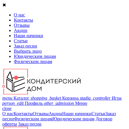
✖
О нас
Контакты
Отзывы
Акции
Наши начинки
Статьи
Заказ песни
Выбрать лицо
Юридическим лицам
Физическим лицам
menu
Каталог
shopping_basket
Корзина
stadia_controller
Игра
person_edit
Профиль
other_admission
Меню
close
О нас
Контакты
Отзывы
Акции
Наши начинки
Статьи
Заказ
песни
Физическим лицам
Юридическим лицам
Договор
оферты
Заказ песни