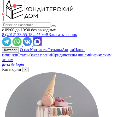
с 09:00 до 19:30 без выходных
8 (4012) 33-55-18
add_call
Заказать звонок
О нас
Контакты
Отзывы
Акции
Наши
Каталог
начинки
Статьи
Заказ песни
Юридическим лицам
Физическим
лицам
favorite
login
Категории
×