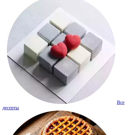
Все
десерты