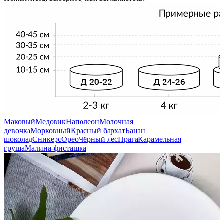
Маковый
Медовик
Наполеон
Молочная
девочка
Морковный
Красный бархат
Банан
шоколад
Сникерс
Орео
Чёрный лес
Прага
Карамельная
груша
Малина-фисташка