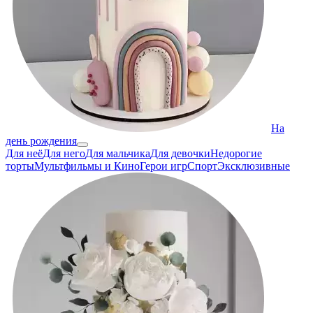
На
день рождения
Для неё
Для него
Для мальчика
Для девочки
Недорогие
торты
Мультфильмы и Кино
Герои игр
Спорт
Эксклюзивные