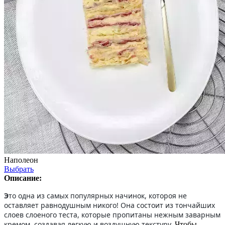
Наполеон
Выбрать
Описание:
Э
то одна из самых популярных начинок, котороя не
оставляет равнодушным никого! Она состоит из тончайших
слоев слоеного теста, которые пропитаны нежным заварным
кремом, создавая легкую и воздушную текстуру.
Чтобы