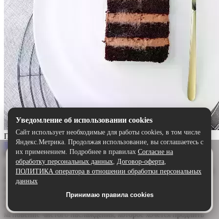
Уведомление об использовании cookies
Сайт использует необходимые для работы cookies, в том числе
Прага
Яндекс.Метрика. Продолжая использование, вы соглашаетесь с
Выбрать
их применением. Подробнее в правилах
Согласие на
Описание:
Удобнее в приложении
обработку персональных данных
,
Договор-оферта
,
Скачайте приложение — быстрее и комфортнее,
Торт «Прага» — шоколадный шедевр для истинных гурманов.
ПОЛИТИКА оператора в отношении обработки персональных
чем через сайт.
Воздушный бисквит, щедро пропитанный ароматным
данных
шоколадным сиропом, дарит глубину и насыщенность. А
Принимаю правила cookies
Скачать в Google Play
нежный сливочно-шоколадный крем обволакивает язык,
создавая идеальную гармонию. Каждый кусочек — это
мгновение чистого наслаждения, которое хочется продлить