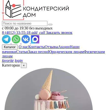
с 09:00 до 19:30 без выходных
8 (4012) 33-55-18
add_call
Заказать звонок
О нас
Контакты
Отзывы
Акции
Наши
Каталог
начинки
Статьи
Заказ песни
Юридическим лицам
Физическим
лицам
favorite
login
Категории
×