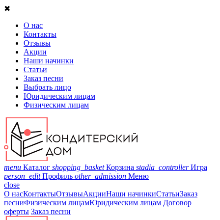
✖
О нас
Контакты
Отзывы
Акции
Наши начинки
Статьи
Заказ песни
Выбрать лицо
Юридическим лицам
Физическим лицам
menu
Каталог
shopping_basket
Корзина
stadia_controller
Игра
person_edit
Профиль
other_admission
Меню
close
О нас
Контакты
Отзывы
Акции
Наши начинки
Статьи
Заказ
песни
Физическим лицам
Юридическим лицам
Договор
оферты
Заказ песни