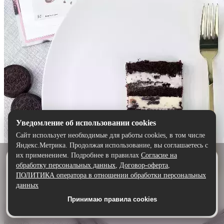
Уведомление об использовании cookies
Сайт использует необходимые для работы cookies, в том числе
Яндекс.Метрика. Продолжая использование, вы соглашаетесь с
их применением. Подробнее в правилах
Согласие на
Удобнее в приложении
обработку персональных данных
,
Договор-оферта
,
Скачайте приложение — быстрее и комфортнее,
ПОЛИТИКА оператора в отношении обработки персональных
чем через сайт.
данных
Принимаю правила cookies
Скачать в Google Play