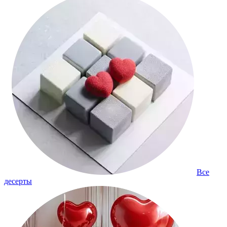
Все
десерты