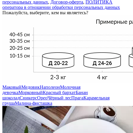
персональных данных
,
Договор-оферта
,
ПОЛИТИКА
оператора в отношении обработки персональных данных
Пожалуйста, выберите, кем вы являетесь?
Маковый
Медовик
Наполеон
Молочная
девочка
Морковный
Красный бархат
Банан
шоколад
Сникерс
Орео
Чёрный лес
Прага
Карамельная
груша
Малина-фисташка