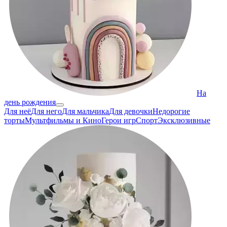
На
день рождения
Для неё
Для него
Для мальчика
Для девочки
Недорогие
торты
Мультфильмы и Кино
Герои игр
Спорт
Эксклюзивные