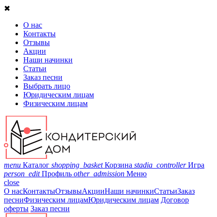
✖
О нас
Контакты
Отзывы
Акции
Наши начинки
Статьи
Заказ песни
Выбрать лицо
Юридическим лицам
Физическим лицам
menu
Каталог
shopping_basket
Корзина
stadia_controller
Игра
person_edit
Профиль
other_admission
Меню
close
О нас
Контакты
Отзывы
Акции
Наши начинки
Статьи
Заказ
песни
Физическим лицам
Юридическим лицам
Договор
оферты
Заказ песни