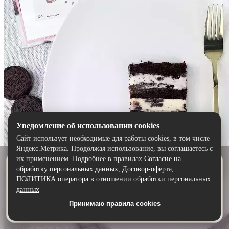
Уведомление об использовании cookies
Сайт использует необходимые для работы cookies, в том числе
Яндекс.Метрика. Продолжая использование, вы соглашаетесь с
их применением. Подробнее в правилах
Согласие на
Удобнее в приложении
обработку персональных данных
,
Договор-оферта
,
Скачайте приложение — быстрее и комфортнее,
ПОЛИТИКА оператора в отношении обработки персональных
чем через сайт.
данных
Принимаю правила cookies
Скачать в Google Play