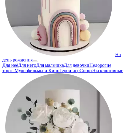
На
день рождения
Для неё
Для него
Для мальчика
Для девочки
Недорогие
торты
Мультфильмы и Кино
Герои игр
Спорт
Эксклюзивные