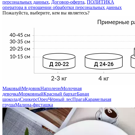
персональных данных
,
Договор-оферта
,
ПОЛИТИКА
оператора в отношении обработки персональных данных
Пожалуйста, выберите, кем вы являетесь?
Маковый
Медовик
Наполеон
Молочная
девочка
Морковный
Красный бархат
Банан
шоколад
Сникерс
Орео
Чёрный лес
Прага
Карамельная
груша
Малина-фисташка