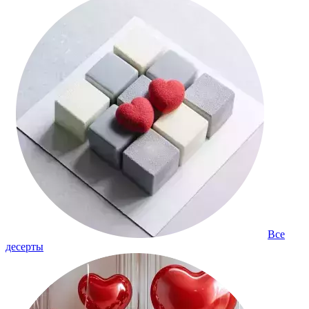
Все
десерты