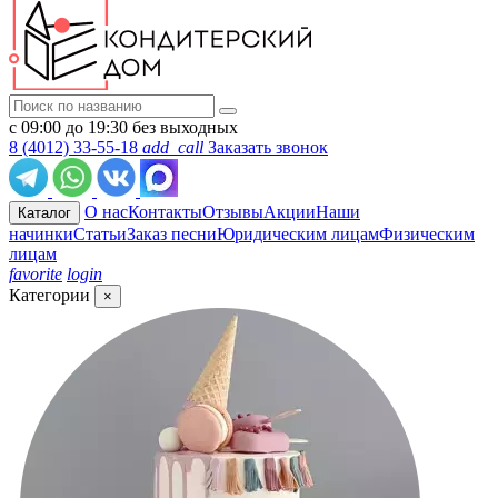
с 09:00 до 19:30 без выходных
8 (4012) 33-55-18
add_call
Заказать звонок
О нас
Контакты
Отзывы
Акции
Наши
Каталог
начинки
Статьи
Заказ песни
Юридическим лицам
Физическим
лицам
favorite
login
Категории
×